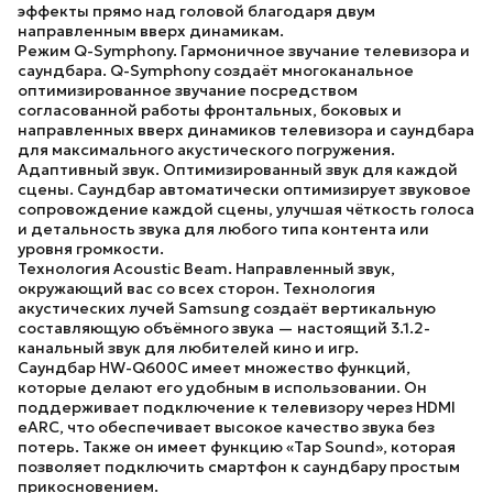
эффекты прямо над головой благодаря двум
направленным вверх динамикам.
Режим Q-Symphony.
Гармоничное звучание телевизора и
саундбара. Q-Symphony создаёт многоканальное
оптимизированное звучание посредством
согласованной работы фронтальных, боковых и
направленных вверх динамиков телевизора и саундбара
для максимального акустического погружения.
Адаптивный звук.
Оптимизированный звук для каждой
сцены. Саундбар автоматически оптимизирует звуковое
сопровождение каждой сцены, улучшая чёткость голоса
и детальность звука для любого типа контента или
уровня громкости.
Технология Acoustic Beam.
Направленный звук,
окружающий вас со всех сторон. Технология
акустических лучей Samsung создаёт вертикальную
составляющую объёмного звука — настоящий 3.1.2-
канальный звук для любителей кино и игр.
Саундбар
HW-Q600C
имеет множество функций,
которые делают его удобным в использовании. Он
поддерживает подключение к телевизору через HDMI
eARC, что обеспечивает высокое качество звука без
потерь. Также он имеет функцию «Tap Sound», которая
позволяет подключить смартфон к саундбару простым
прикосновением.