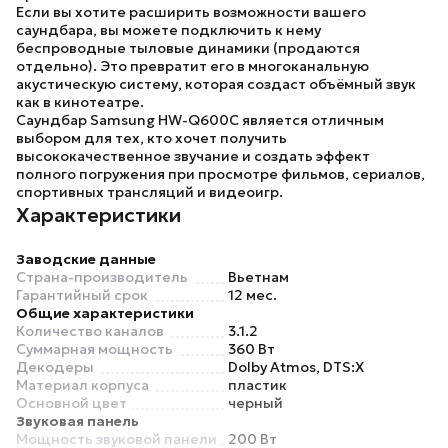
Если вы хотите расширить возможности вашего
саундбара, вы можете подключить к нему
беспроводные тыловые динамики (продаются
отдельно). Это превратит его в многоканальную
акустическую систему, которая создаст объёмный звук
как в кинотеатре.
Саундбар
Samsung HW-Q600C
является отличным
выбором для тех, кто хочет получить
высококачественное звучание и создать эффект
полного погружения при просмотре фильмов, сериалов,
спортивных трансляций и видеоигр.
Характеристики
Заводские данные
Страна-производитель
Вьетнам
Гарантийный срок
12 мес.
Общие характеристики
Количество каналов
3.1.2
Суммарная мощность
360 Вт
Декодеры
Dolby Atmos, DTS:X
Материал корпуса
пластик
Основной цвет
черный
Звуковая панель
Мощность звуковой панели
200 Вт