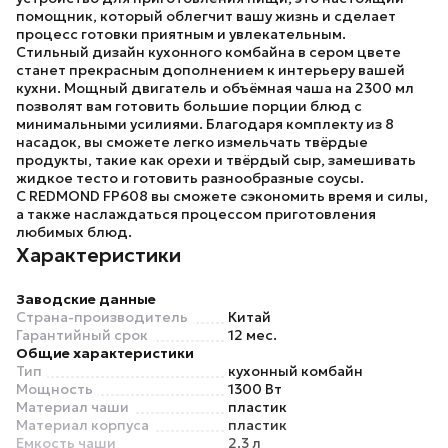
помощник, который облегчит вашу жизнь и сделает
процесс готовки приятным и увлекательным.
Стильный дизайн кухонного комбайна в сером цвете
станет прекрасным дополнением к интерьеру вашей
кухни. Мощный двигатель и объёмная чаша на 2300 мл
позволят вам готовить большие порции блюд с
минимальными усилиями. Благодаря комплекту из 8
насадок, вы сможете легко измельчать твёрдые
продукты, такие как орехи и твёрдый сыр, замешивать
жидкое тесто и готовить разнообразные соусы.
С
REDMOND FP608
вы сможете сэкономить время и силы,
а также наслаждаться процессом приготовления
любимых блюд.
Характеристики
Заводские данные
Страна-производитель
Китай
Гарантийный срок
12 мес.
Общие характеристики
Тип
кухонный комбайн
Мощность
1300 Вт
Материал чаши
пластик
Материал корпуса
пластик
Емкость чаши
2.3 л