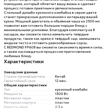
помощник, который облегчит вашу жизнь и сделает
процесс готовки приятным и увлекательным.
Стильный дизайн кухонного комбайна в сером цвете
станет прекрасным дополнением к интерьеру вашей
кухни. Мощный двигатель и объёмная чаша на 2300 мл
позволят вам готовить большие порции блюд с
минимальными усилиями. Благодаря комплекту из 8
насадок, вы сможете легко измельчать твёрдые
продукты, такие как орехи и твёрдый сыр, замешивать
жидкое тесто и готовить разнообразные соусы.
С
REDMOND FP608
вы сможете сэкономить время и силы,
а также наслаждаться процессом приготовления
любимых блюд.
Характеристики
Заводские данные
Страна-производитель
Китай
Гарантийный срок
12 мес.
Общие характеристики
Тип
кухонный комбайн
Мощность
1300 Вт
Материал чаши
пластик
Материал корпуса
пластик
Емкость чаши
2.3 л