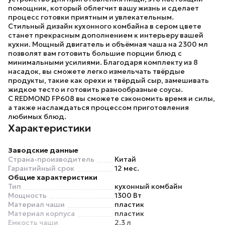
помощник, который облегчит вашу жизнь и сделает
процесс готовки приятным и увлекательным.
Стильный дизайн кухонного комбайна в сером цвете
станет прекрасным дополнением к интерьеру вашей
кухни. Мощный двигатель и объёмная чаша на 2300 мл
позволят вам готовить большие порции блюд с
минимальными усилиями. Благодаря комплекту из 8
насадок, вы сможете легко измельчать твёрдые
продукты, такие как орехи и твёрдый сыр, замешивать
жидкое тесто и готовить разнообразные соусы.
С
REDMOND FP608
вы сможете сэкономить время и силы,
а также наслаждаться процессом приготовления
любимых блюд.
Характеристики
Заводские данные
Страна-производитель
Китай
Гарантийный срок
12 мес.
Общие характеристики
Тип
кухонный комбайн
Мощность
1300 Вт
Материал чаши
пластик
Материал корпуса
пластик
Емкость чаши
2.3 л