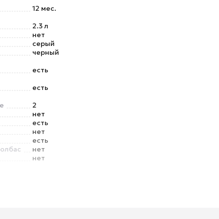
12 мес.
2.3 л
нет
серый
черный
есть
есть
е
2
нет
есть
нет
есть
колбас
нет
нет
и
нет
о шнура
нет