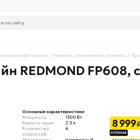
ая кухонная техника
Нарезка, смешивание, упаковка
Кух
йн REDMOND FP608, 
Основные характеристики
Мощность:
1300 Вт
8 999
Емкость чаши:
2.3 л
Количество
6
скоростей:
Управление:
поворотный
Авторизуйтес