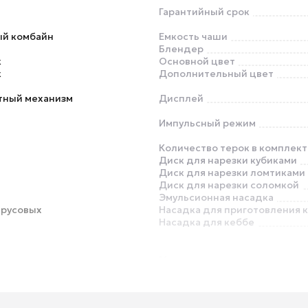
Гарантийный срок
ый комбайн
Емкость чаши
Блендер
к
Основной цвет
к
Дополнительный цвет
тный механизм
Дисплей
Импульсный режим
Количество терок в комплект
Диск для нарезки кубиками
Диск для нарезки ломтиками
Диск для нарезки соломкой
Эмульсионная насадка
трусовых
Насадка для приготовления 
Насадка для кеббе
Место для хранения насадок 
аксессуаров
Отсек для хранения сетевог