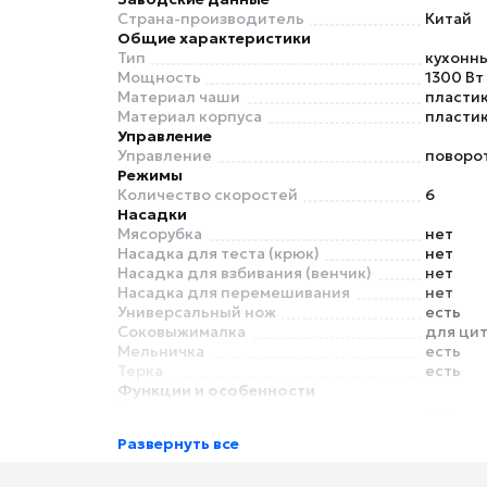
Страна-производитель
Китай
Общие характеристики
Тип
кухонн
Мощность
1300 Вт
Материал чаши
пласти
Материал корпуса
пласти
Управление
Управление
поворо
Режимы
Количество скоростей
6
Насадки
Мясорубка
нет
Насадка для теста (крюк)
нет
Насадка для взбивания (венчик)
нет
Насадка для перемешивания
нет
Универсальный нож
есть
Соковыжималка
для ци
Мельничка
есть
Терка
есть
Функции и особенности
Планетарное движение
нет
Прорезиненные ножки
есть
Развернуть все
Безопасность