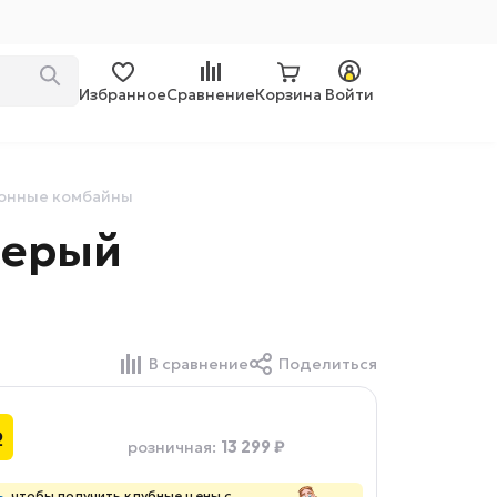
Избранное
Сравнение
Корзина
Войти
онные комбайны
серый
В сравнение
Поделиться
₽
13 299 ₽
розничная
:
ь
, чтобы получить клубные цены с