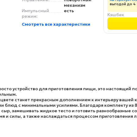
выгодой до 4
механизм
Импульсный
есть
Кэшбек
режим:
Смотреть все характеристики
росто устройство для приготовления пищи, это настоящий п
ельным.
 цвете станет прекрасным дополнением к интерьеру вашей к
ии блюд с минимальными усилиями. Благодаря комплекту из 8
 сыр, замешивать жидкое тесто и готовить разнообразные со
мя и силы, а также наслаждаться процессом приготовления