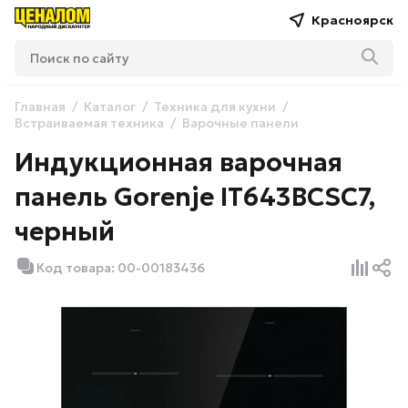
Красноярск
Главная
Каталог
Техника для кухни
Встраиваемая техника
Варочные панели
Индукционная варочная
панель Gorenje IT643BCSC7,
черный
Код товара: 00-00183436