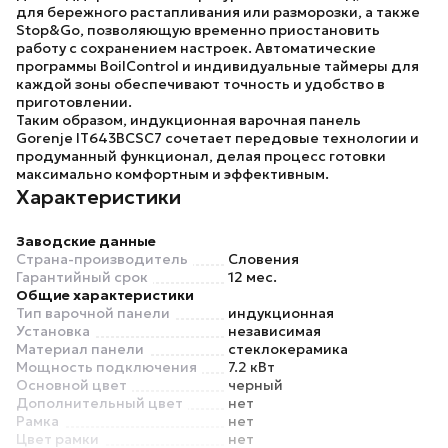
для бережного растапливания или разморозки, а также
Stop&Go, позволяющую временно приостановить
работу с сохранением настроек. Автоматические
программы BoilControl и индивидуальные таймеры для
каждой зоны обеспечивают точность и удобство в
приготовлении.
Таким образом, индукционная варочная панель
Gorenje IT643BCSC7
сочетает передовые технологии и
продуманный функционал, делая процесс готовки
максимально комфортным и эффективным.
Характеристики
Заводские данные
Страна-производитель
Словения
Гарантийный срок
12 мес.
Общие характеристики
Тип варочной панели
индукционная
Установка
независимая
Материал панели
стеклокерамика
Мощность подключения
7.2 кВт
Основной цвет
черный
Дополнительный цвет
нет
Рамка
нет
Цвет рамки
нет