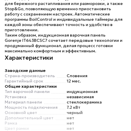
для бережного растапливания или разморозки, а также
Stop&Go, позволяющую временно приостановить
работу с сохранением настроек. Автоматические
программы BoilControl и индивидуальные таймеры для
каждой зоны обеспечивают точность и удобство в
приготовлении.
Таким образом, индукционная варочная панель
Gorenje IT643BCSC7
сочетает передовые технологии и
продуманный функционал, делая процесс готовки
максимально комфортным и эффективным.
Характеристики
Заводские данные
Страна-производитель
Словения
Гарантийный срок
12 мес.
Общие характеристики
Тип варочной панели
индукционная
Установка
независимая
Материал панели
стеклокерамика
Мощность подключения
7.2 кВт
Основной цвет
черный
Дополнительный цвет
нет
Рамка
нет
Цвет рамки
нет