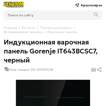
Красноярск
Главная
Каталог
Техника для кухни
Встраиваемая техника
Варочные панели
Индукционная варочная
панель Gorenje IT643BCSC7,
черный
Код товара: 00-00183436