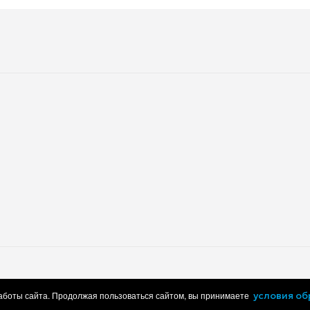
Термощуп
Приготовление на пару
Размораживание
Телескопические направля
Система защиты от детей
Решетка
Глубина встраивания
Глубина
Вес
Глубина упаковки
Вес в упаковке
работки персональных данных
Пользовательское соглашение
работы сайта. Продолжая пользоваться сайтом, вы принимаете
условия о