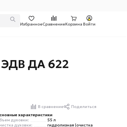
Избранное
Сравнение
Корзина
Войти
 ЭДВ ДА 622
В сравнение
Поделиться
сновные характеристики
бъем духовки:
55 л
чистка духовки:
гидролизная (очистка