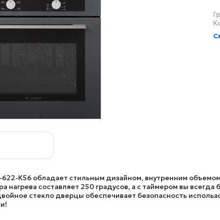
Г
К
С
-622-К56
обладает стильным дизайном, внутренним объемом
 нагрева составляет 250 градусов, а с таймером вы всегда б
 двойное стекло дверцы обеспечивает безопасность исполь
и!