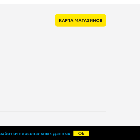
нет
нет
нет
КАРТА МАГАЗИНОВ
ющие
нет
нет
1
550 мм
565 мм
30.3 кг
59.5 см
33.3 кг
© «Ценалом», 2015-2026
бработки персональных данных
Ok