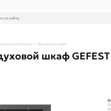
аиваемая техника
Духовые шкафы
духовой шкаф GEFEST
О
О
О