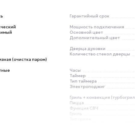
сь
Гарантийный срок
ический
Мощность подключения
симый
Основной цвет
Дополнительный цвет
Дверца духовки
Количество стекол дверцы
зная (очистка паром)
тные
Часы
Таймер
Тип таймера
Электроподжиг
Гриль + конвекция (турбогрил
Пицца
Функция СВЧ
Гриль
Тип гриля
Конвекция
Вертел