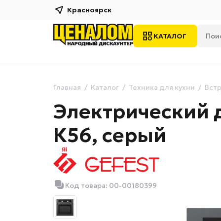
Красноярск
КАТАЛОГ
Главная
Каталог
Техника для кухни
Встр
Электрический 
К56, серый
Код товара: 00-00180399