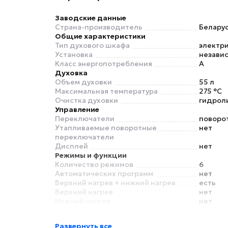
Заводские данные
Страна-производитель
Белару
Общие характеристики
Тип духового шкафа
электр
Установка
незави
Класс энергопотребления
A
Духовка
Объем духовки
55 л
Максимальная температура
275 °C
Очистка духовки
гидроли
Управление
Переключатели
поворо
Утапливаемые поворотные
нет
переключатели
Дисплей
нет
Режимы и функции
Количество режимов
6
Автоматических программ
нет
Верхний нагрев + нижний нагрев
есть
Верхний нагрев
нет
Нижний нагрев
нет
Верхний нагрев + нижний нагрев +
есть
конвекция
Развернуть все