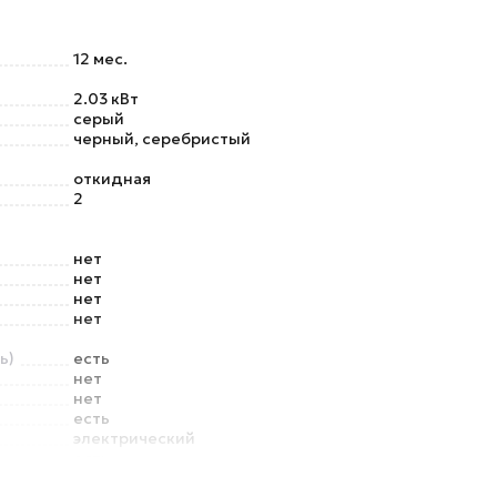
12 мес.
2.03 кВт
серый
черный, серебристый
откидная
2
нет
нет
нет
нет
ь)
есть
нет
нет
есть
электрический
есть
нет