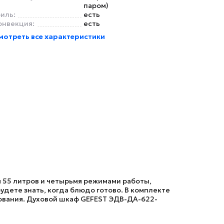
паром)
риль:
есть
онвекция:
есть
мотреть все характеристики
 55 литров и четырьмя режимами работы,
удете знать, когда блюдо готово. В комплекте
зования. Духовой шкаф
GEFEST ЭДВ-ДА-622-