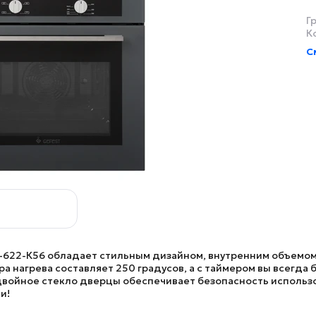
Г
К
С
-622-К56
обладает стильным дизайном, внутренним объемом
 нагрева составляет 250 градусов, а с таймером вы всегда б
 двойное стекло дверцы обеспечивает безопасность исполь
и!