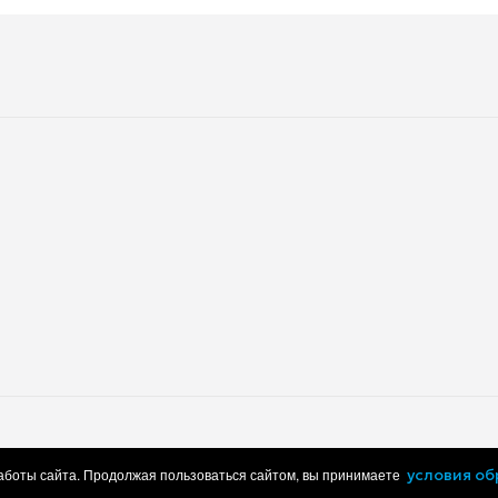
Термощуп
Приготовление на пару
Размораживание
Телескопические направля
Система защиты от детей
Решетка
Глубина встраивания
Глубина
Вес
Глубина упаковки
Вес в упаковке
работки персональных данных
Пользовательское соглашение
работы сайта. Продолжая пользоваться сайтом, вы принимаете
условия о