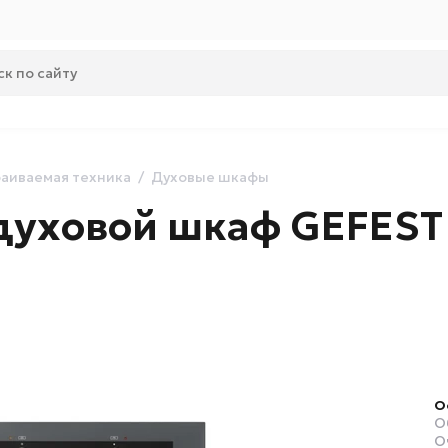
аиваемая техника
Духовые шкафы
духовой шкаф GEFEST
О
О
О