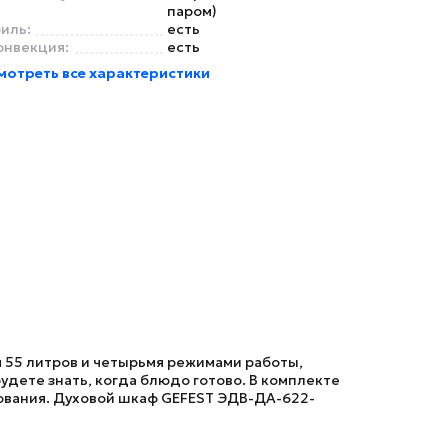
паром)
риль:
есть
онвекция:
есть
мотреть все характеристики
 55 литров и четырьмя режимами работы,
удете знать, когда блюдо готово. В комплекте
зования. Духовой шкаф
GEFEST ЭДВ-ДА-622-