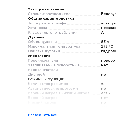
Заводские данные
Страна-производитель
Белару
Общие характеристики
Тип духового шкафа
электр
Установка
незави
Класс энергопотребления
A
Духовка
Объем духовки
55 л
Максимальная температура
275 °C
Очистка духовки
гидроли
Управление
Переключатели
поворо
Утапливаемые поворотные
нет
переключатели
Дисплей
нет
Режимы и функции
Количество режимов
6
Автоматических программ
нет
Верхний нагрев + нижний нагрев
есть
Верхний нагрев
нет
Нижний нагрев
нет
Верхний нагрев + нижний нагрев +
есть
конвекция
Развернуть все