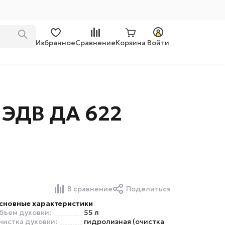
Избранное
Сравнение
Корзина
Войти
 ЭДВ ДА 622
В сравнение
Поделиться
сновные характеристики
бъем духовки:
55 л
чистка духовки:
гидролизная (очистка