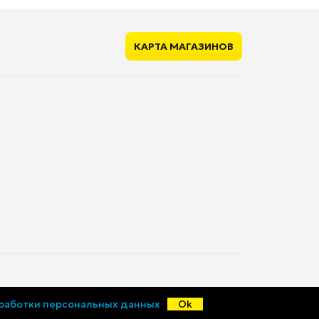
нет
нет
нет
КАРТА МАГАЗИНОВ
ющие
нет
нет
1
550 мм
565 мм
30.3 кг
59.5 см
33.3 кг
© «Ценалом», 2015-2026
бработки персональных данных
Ok