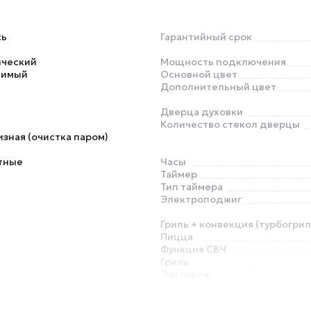
сь
Гарантийный срок
ический
Мощность подключения
симый
Основной цвет
Дополнительный цвет
Дверца духовки
Количество стекол дверцы
зная (очистка паром)
тные
Часы
Таймер
Тип таймера
Электроподжиг
Гриль + конвекция (турбогрил
Пицца
Функция СВЧ
Гриль
Тип гриля
Конвекция
Вертел