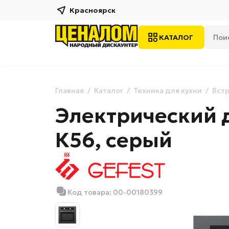
Красноярск
КАТАЛОГ
Главная
Каталог
Техника для кухни
Встр
Электрический 
К56, серый
Код товара: 00-00180399