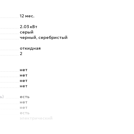
12 мес.
2.03 кВт
серый
черный, серебристый
откидная
2
нет
нет
нет
нет
ь)
есть
нет
нет
есть
электрический
есть
нет