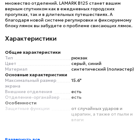
множество отделений.
LAMARK B125
станет вашим
верным спутником как в ежедневных городских
прогулках, так и в длительных путешествиях. А
благодаря новой системе регулировки и фиксируемому
блоку лямок вы забудете о проблеме свисающих лямок.
Характеристики
Общие характеристики
Тип
рюкзак
Цвет
серый, синий
Материал
синтетический (полиэстер)
Основные характеристики
Максимальный размер
15.6"
экрана
Внешние отделения
есть
Отделение-органайзер
есть
Особенности
Защитные функции
от случайных ударов и
царапин, а также от пыли и
влаги
Развернуть все