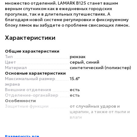
множество отделений.
LAMARK B125
станет вашим
верным спутником как в ежедневных городских
прогулках, так и в длительных путешествиях. А
благодаря новой системе регулировки и фиксируемому
блоку лямок вы забудете о проблеме свисающих лямок.
Характеристики
Общие характеристики
Тип
рюкзак
Цвет
серый, синий
Материал
синтетический (полиэстер)
Основные характеристики
Максимальный размер
15.6"
экрана
Внешние отделения
есть
Отделение-органайзер
есть
Особенности
Защитные функции
от случайных ударов и
царапин, а также от пыли и
влаги
Развернуть все