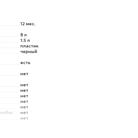
12 мес.
8 л
1.5 л
пластик
черный
есть
нет
нет
нет
нет
нет
нет
колбас
нет
нет
и
нет