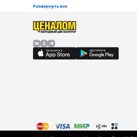
Прорезиненные ножки
есть
Развернуть все
Безопасность
Защита от перегрузки
есть
Питание
Длина сетевого шнура
1 м
Габариты и вес
Ширина
450 мм
Высота
585 мм
Правила торговли (оферта)
Политика в отношении об