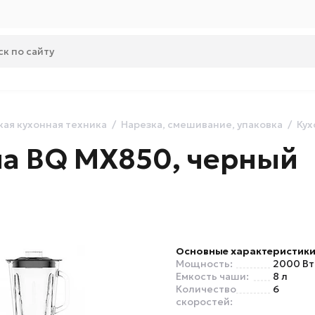
ая кухонная техника
Нарезка, смешивание, упаковка
Кух
а BQ MX850, черный
Основные характеристик
Мощность:
2000 Вт
Емкость чаши:
8 л
Количество
6
скоростей: