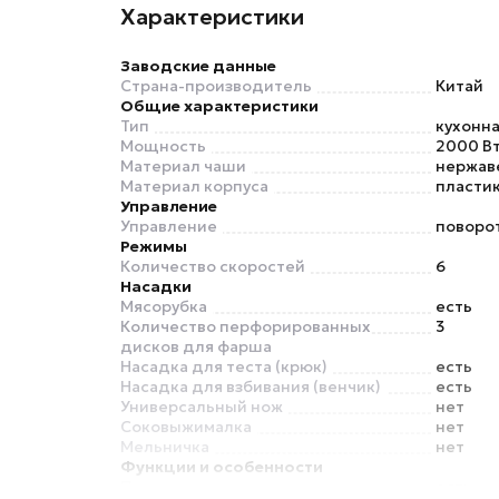
Характеристики
Заводские данные
Страна-производитель
Китай
Общие характеристики
Тип
кухонн
Мощность
2000 В
Материал чаши
нержав
Материал корпуса
пласти
Управление
Управление
поворо
Режимы
Количество скоростей
6
Насадки
Мясорубка
есть
Количество перфорированных
3
дисков для фарша
Насадка для теста (крюк)
есть
Насадка для взбивания (венчик)
есть
Универсальный нож
нет
Соковыжималка
нет
Мельничка
нет
Функции и особенности
Планетарное движение
есть