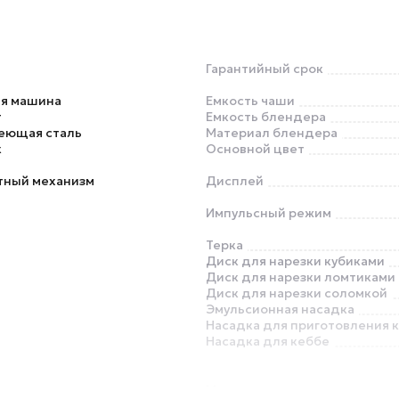
Гарантийный срок
ая машина
Емкость чаши
т
Емкость блендера
еющая сталь
Материал блендера
к
Основной цвет
тный механизм
Дисплей
Импульсный режим
Терка
Диск для нарезки кубиками
Диск для нарезки ломтиками
Диск для нарезки соломкой
Эмульсионная насадка
Насадка для приготовления 
Насадка для кеббе
Место для хранения насадок 