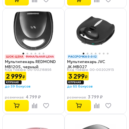
ШОК-ЦЕНА
ФИНАЛЬНАЯ ЦЕНА
РАССРОЧКА 0-0-12
Мультипекарь REDMOND
Мультипекарь JVC
РАССРОЧКА 0-0-12
MB1205, черный
JK‑MB027
Код товара: 00-00216856
Код товара: 00-00202913
2 999
3 299
₽
₽
до 59 бонусов
до 65 бонусов
4 799 ₽
3 799 ₽
розничная
:
розничная
: