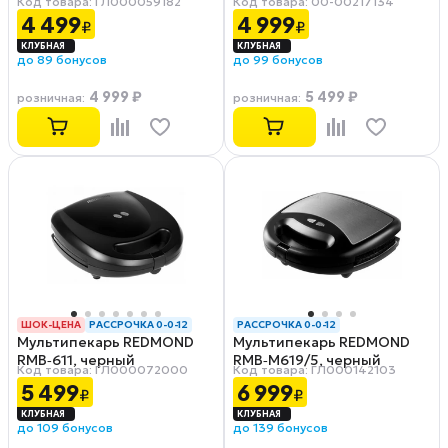
Код товара: ГЛ000059182
Код товара: 00-00217134
серебристый/черный
4 499
4 999
₽
₽
до 89 бонусов
до 99 бонусов
4 999 ₽
5 499 ₽
розничная
:
розничная
:
ШОК-ЦЕНА
РАССРОЧКА 0-0-12
РАССРОЧКА 0-0-12
Мультипекарь REDMOND
Мультипекарь REDMOND
RMB‑611, черный
RMB‑M619/5, черный
Код товара: ГЛ000072000
Код товара: ГЛ000142103
5 499
6 999
₽
₽
до 109 бонусов
до 139 бонусов