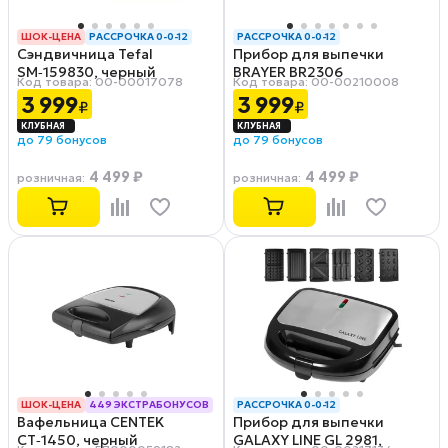
ШОК-ЦЕНА
РАССРОЧКА 0-0-12
РАССРОЧКА 0-0-12
Сэндвичница Tefal
Прибор для выпечки
SM‑159830, черный
BRAYER BR2306
Код товара: 00-00017078
Код товара: 00-00210008
3 999
3 999
₽
₽
до 79 бонусов
до 79 бонусов
4 499 ₽
4 499 ₽
розничная
:
розничная
:
ШОК-ЦЕНА
449 ЭКСТРАБОНУСОВ
РАССРОЧКА 0-0-12
Вафельница CENTEK
Прибор для выпечки
РАССРОЧКА 0-0-12
CT‑1450, черный
GALAXY LINE GL 2981,