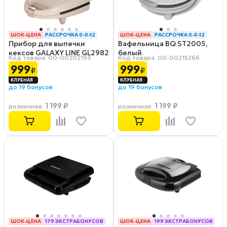
ШОК-ЦЕНА
РАССРОЧКА 0-0-12
ШОК-ЦЕНА
РАССРОЧКА 0-0-12
Прибор для выпечки
Вафельница BQ ST2005,
кексов GALAXY LINE GL2982
белый
Код товара: 00-00202193
Код товара: 00-00215266
999
999
₽
₽
до 19 бонусов
до 19 бонусов
1 199 ₽
1 199 ₽
розничная
:
розничная
:
ШОК-ЦЕНА
179 ЭКСТРАБОНУСОВ
ШОК-ЦЕНА
199 ЭКСТРАБОНУСОВ