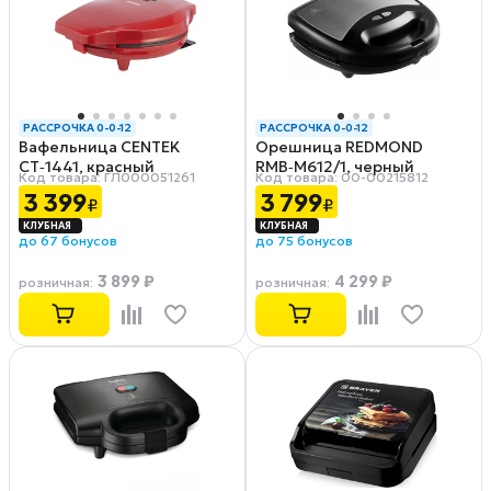
РАССРОЧКА 0-0-12
РАССРОЧКА 0-0-12
Вафельница CENTEK
Орешница REDMOND
CT‑1441, красный
RMB‑M612/1, черный
Код товара: ГЛ000051261
Код товара: 00-00215812
3 399
3 799
₽
₽
до 67 бонусов
до 75 бонусов
3 899 ₽
4 299 ₽
розничная
:
розничная
: