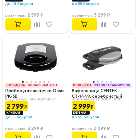
до 45 бонусов
до 55 бонусов
2 599 ₽
3 299 ₽
розничная
:
розничная
:
ШОК-ЦЕНА
ФИНАЛЬНАЯ ЦЕНА
ШОК-ЦЕНА
299 ЭКСТРАБОНУСОВ
Прибор для выпечки Oasis
Вафельница CENTEK
РАССРОЧКА 0-0-12
РАССРОЧКА 0-0-12
PK‑3B
CT‑1449, серебристый
Код товара: 00-00212937
Код товара: ГЛ000059181
2 799
2 999
₽
₽
до 55 бонусов
до 59 бонусов
3 299 ₽
3 299 ₽
розничная
:
розничная
: