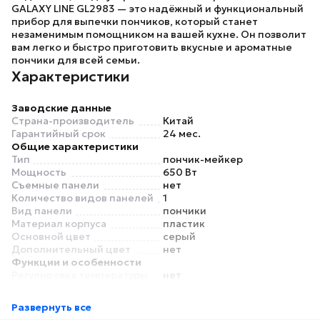
GALAXY LINE GL2983
— это надёжный и функциональный
прибор для выпечки пончиков, который станет
незаменимым помощником на вашей кухне. Он позволит
вам легко и быстро приготовить вкусные и ароматные
пончики для всей семьи.
Характеристики
Заводские данные
Страна-производитель
Китай
Гарантийный срок
24 мес.
Общие характеристики
Тип
пончик-мейкер
Мощность
650 Вт
Съемные панели
нет
Количество видов панелей
1
Вид панели
пончики
Материал корпуса
пластик
Основной цвет
серый
Дополнительный цвет
нет
Функции и особенности
Регулировка температуры
нет
Таймер
нет
Антипригарное покрытие
есть
Развернуть все
Индикатор работы
есть