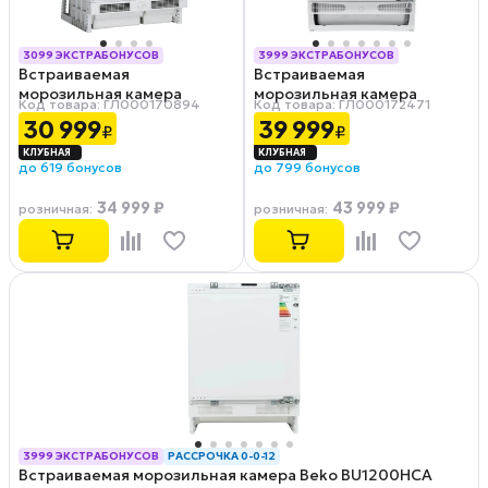
3099 ЭКСТРАБОНУСОВ
3999 ЭКСТРАБОНУСОВ
Встраиваемая
Встраиваемая
РАССРОЧКА 0-0-12
РАССРОЧКА 0-0-12
морозильная камера
морозильная камера
Код товара: ГЛ000170894
Код товара: ГЛ000172471
ASCOLI ASF90BU
KRONA KANDER
30 999
39 999
₽
₽
до 619 бонусов
до 799 бонусов
34 999 ₽
43 999 ₽
розничная
:
розничная
:
3999 ЭКСТРАБОНУСОВ
РАССРОЧКА 0-0-12
Встраиваемая морозильная камера Beko BU1200HCA