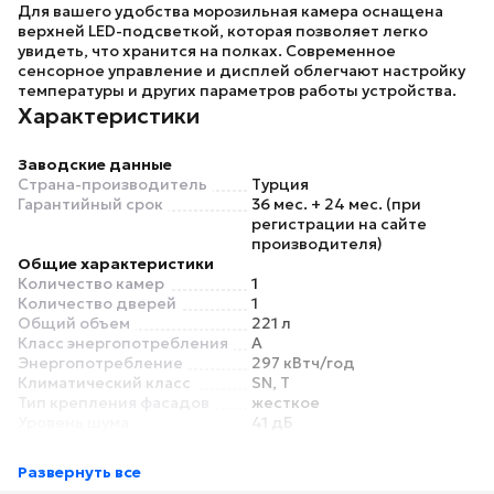
Для вашего удобства морозильная камера оснащена
верхней LED-подсветкой, которая позволяет легко
увидеть, что хранится на полках. Современное
сенсорное управление и дисплей облегчают настройку
температуры и других параметров работы устройства.
Характеристики
Заводские данные
Страна-производитель
Турция
Гарантийный срок
36 мес. + 24 мес. (при
регистрации на сайте
производителя)
Общие характеристики
Количество камер
1
Количество дверей
1
Общий объем
221 л
Класс энергопотребления
A
Энергопотребление
297 кВтч/год
Климатический класс
SN, T
Тип крепления фасадов
жесткое
Уровень шума
41 дБ
Основной цвет
белый
Морозильная камера
Развернуть все
Полезный объем
197 л