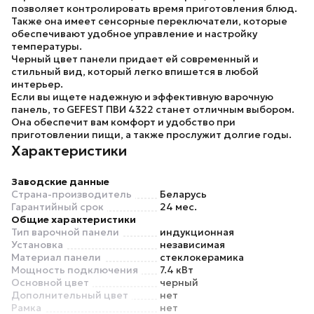
позволяет контролировать время приготовления блюд.
Также она имеет
сенсорные переключатели, которые
обеспечивают удобное управление и настройку
температуры.
Черный цвет панели придает ей современный и
стильный вид, который легко впишется в любой
интерьер.
Если вы ищете надежную и эффективную варочную
панель, то
GEFEST ПВИ 4322
станет отличным выбором.
Она обеспечит вам комфорт и удобство при
приготовлении пищи, а также прослужит долгие годы.
Характеристики
Заводские данные
Страна-производитель
Беларусь
Гарантийный срок
24 мес.
Общие характеристики
Тип варочной панели
индукционная
Установка
независимая
Материал панели
стеклокерамика
Мощность подключения
7.4 кВт
Основной цвет
черный
Дополнительный цвет
нет
Рамка
нет