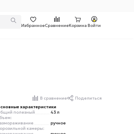
Избранное
Сравнение
Корзина
Войти
В сравнение
Поделиться
сновные характеристики
бщий полезный
43 л
бъем:
азмораживание
ручное
орозильной камеры:
азмораживание
ручное