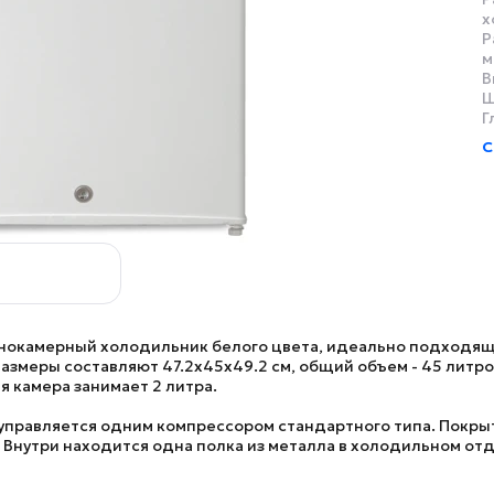
х
Р
м
В
Ш
Г
С
днокамерный холодильник белого цвета, идеально подходящ
змеры составляют 47.2х45x49.2 см, общий объем - 45 литров
 камера занимает 2 литра.
правляется одним компрессором стандартного типа. Покрыти
 Внутри находится одна полка из металла в холодильном от