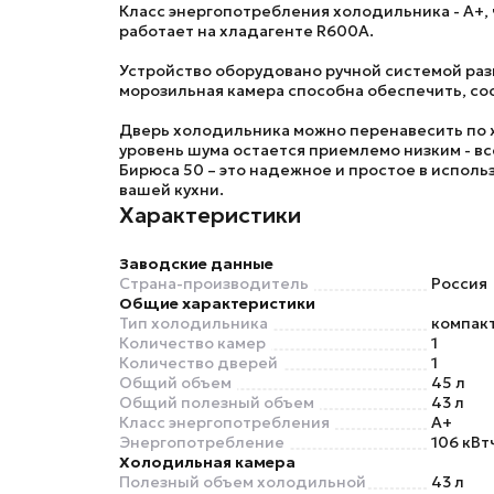
Класс энергопотребления холодильника - A+,
работает на хладагенте R600A.
Устройство оборудовано ручной системой раз
морозильная камера способна обеспечить, сос
Дверь холодильника можно перенавесить по ж
уровень шума остается приемлемо низким - вс
Бирюса 50
– это надежное и простое в исполь
вашей кухни.
Характеристики
Заводские данные
Страна-производитель
Россия
Общие характеристики
Тип холодильника
компак
Количество камер
1
Количество дверей
1
Общий объем
45 л
Общий полезный объем
43 л
Класс энергопотребления
A+
Энергопотребление
106 кВт
Холодильная камера
Полезный объем холодильной
43 л