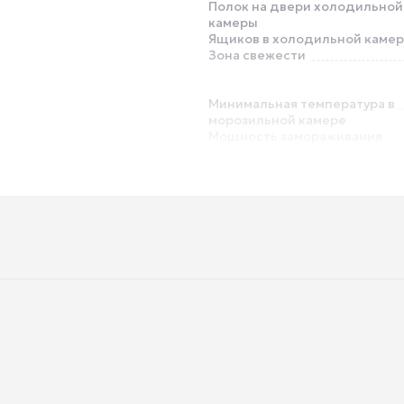
Полок на двери холодильной
камеры
Ящиков в холодильной каме
Зона свежести
Минимальная температура в
морозильной камере
Мощность замораживания
ртный
Хладагент
омеханическое
Управление со смартфона
Индикация отключения
электропитания
Режим «Отпуск»
Антибактериальное покрыти