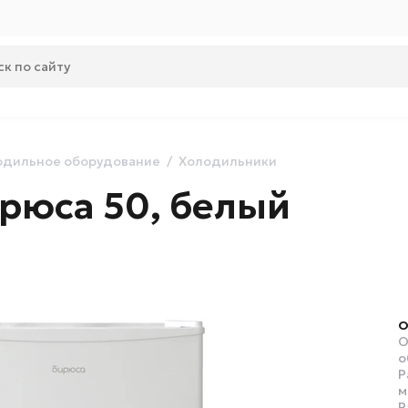
одильное оборудование
Холодильники
рюса 50, белый
О
О
о
Р
м
Р