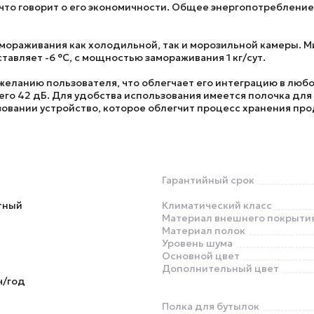
 что говорит о его экономичности. Общее энергопотребление
мораживания как холодильной, так и морозильной камеры. 
тавляет -6 °C, с мощностью замораживания 1 кг/сут.
еланию пользователя, что облегчает его интеграцию в любо
его 42 дБ. Для удобства использования имеется полочка для
зовании устройство, которое облегчит процесс хранения пр
Гарантийный срок
тный
Климатический класс
Материал внешнего покрыти
Материал полок
Уровень шума
Основной цвет
Дополнительный цвет
ч/год
Полка для бутылок