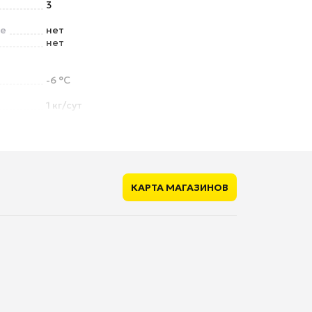
3
ре
нет
нет
-6 °C
1 кг/сут
R600A (изобутан)
КАРТА МАГАЗИНОВ
нет
нет
нет
е
нет