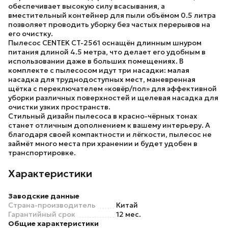
обеспечивает высокую силу всасывания, а
вместительный контейнер для пыли объёмом 0.5 литра
позволяет проводить уборку без частых перерывов на
его очистку.
Пылесос
CENTEK CT-2561
оснащён длинным шнуром
питания длиной 4.5 метра, что делает его удобным в
использовании даже в больших помещениях. В
комплекте с пылесосом идут три насадки: малая
насадка для труднодоступных мест, маневренная
щётка с переключателем «ковёр/пол» для эффективной
уборки различных поверхностей и щелевая насадка для
очистки узких пространств.
Стильный дизайн пылесоса в красно-чёрных тонах
станет отличным дополнением к вашему интерьеру. А
благодаря своей компактности и лёгкости, пылесос не
займёт много места при хранении и будет удобен в
транспортировке.
Характеристики
Заводские данные
Страна-производитель
Китай
Гарантийный срок
12 мес.
Общие характеристики