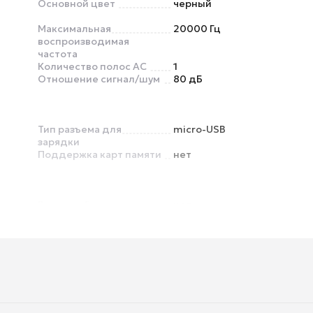
Основной цвет
черный
Максимальная
20000 Гц
воспроизводимая
частота
Количество полос AC
1
Отношение сигнал/шум
80 дБ
Тип разъема для
micro-USB
зарядки
Поддержка карт памяти
нет
Время работы от
нет
аккумулятора