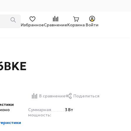
Избранное
Сравнение
Корзина
Войти
6BKE
В сравнение
Поделиться
истики
моно
Суммарная
3 Вт
мощность:
теристики