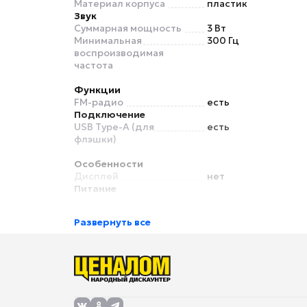
Материал корпуса
пластик
Звук
Суммарная мощность
3 Вт
Минимальная
300 Гц
воспроизводимая
частота
Функции
FM-радио
есть
Подключение
USB Type-A (для
есть
флэшки)
Особенности
Дисплей
нет
Питание
Питание
от аккумулятора
Питание
свой собственный
Развернуть все