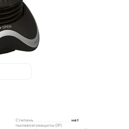
Степень
нет
пылевлагозащиты (IP)