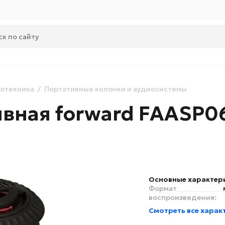
отехника
Портативные колонки и аудиосистемы
ивная forward FAASP0
Основные характер
Формат
воспроизведения:
Смотреть все харак