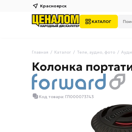
Красноярск
КАТАЛОГ
Главная
Каталог
Теле, аудио, фото
Ауди
Колонка портат
Код товара: ГЛ000073743