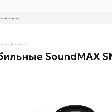
вук
Динамики
обильные SoundMAX S