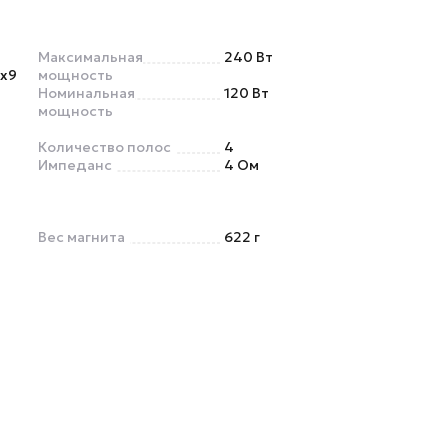
Максимальная
240 Вт
6x9
мощность
Номинальная
120 Вт
мощность
Количество полос
4
Импеданс
4 Ом
Вес магнита
622 г