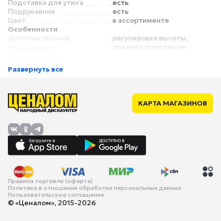
Подставка для утюга
есть
Подрукавник
есть
Цвет
в ассортименте
Особенности
Дополнительная
регулировка высоты,
информация
противоскользящие
насадки
Комплектация
Развернуть все
В комплекте
подставка для утюга,
гладильный рукав
Габариты и вес
Вес
3.85 кг
КАРТА МАГАЗИНОВ
Размеры гладильной
107 x 29 см
поверхности (ДхШ)
Высота
от 70 до 80 см
Дополнительно
Дополнительная
регулировка высоты,
информация
противоскользящие
насадки
Правила торговли (оферта)
Политика в отношении обработки персональных данных
Пользовательское соглашение
© «Ценалом», 2015-2026