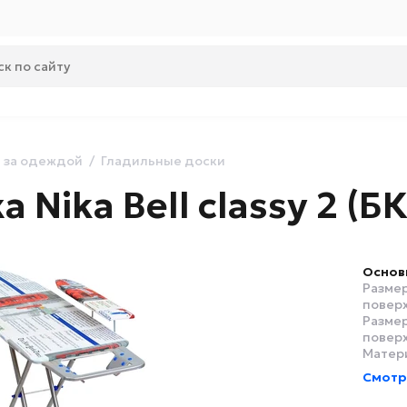
 за одеждой
Гладильные доски
 Nika Bell classy 2 (БК
Основ
Разме
поверх
Разме
поверх
Матер
Смотр