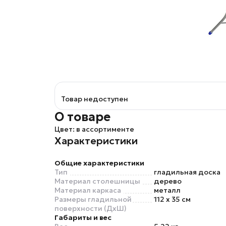
Товар недоступен
О товаре
Цвет: в ассортименте
Характеристики
Общие характеристики
Тип
гладильная доска
Материал столешницы
дерево
Материал каркаса
металл
Размеры гладильной
112 x 35 см
поверхности (ДхШ)
Габариты и вес