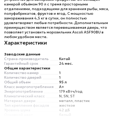
камерой объёмом 90 л с тремя просторными
отделениями, подходящими для хранения рыбы, мяса,
полуфабрикатов, фруктов и ягод. С мощностью
замораживания 4,5 кг в сутки, он полностью
удовлетворяет любые потребности. Дополнительным
преимуществом является перевешиваемая дверь, что
позволяет установить морозильник
Ascoli ASF90BU
в
любом удобном месте.
Характеристики
Заводские данные
Страна-производитель
Китай
Гарантийный срок
24 мес.
Общие характеристики
Количество камер
1
Количество дверей
1
Общий объем
95 л
Класс энергопотребления
A+
Энергопотребление
179 кВтч/год
Климатический класс
N, SN, ST
Материал двери
металл, пластик
Тип крепления фасадов
жесткое
Уровень шума
42 дБ
Основной цвет
белый