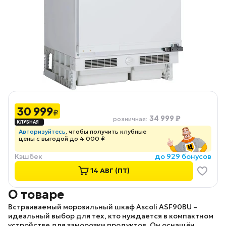
30 999
₽
34 999 ₽
розничная
:
Авторизуйтесь
, чтобы получить клубные
цены с выгодой до 4 000 ₽
Кэшбек
до 929 бонусов
14 АВГ (ПТ)
О товаре
Встраиваемый морозильный шкаф
Ascoli ASF90BU
–
идеальный выбор для тех, кто нуждается в компактном
устройстве для заморозки продуктов. Он оснащён