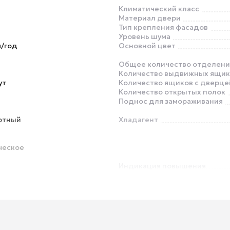
Климатический класс
Материал двери
Тип крепления фасадов
Уровень шума
ч/год
Основной цвет
Общее количество отделен
Количество выдвижных ящик
ут
Количество ящиков с дверце
Количество открытых полок
Поднос для замораживания
ртный
Хладагент
ческое
Индикация повышения
температуры
Антибактериальное покрыти