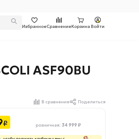
Избранное
Сравнение
Корзина
Войти
SCOLI ASF90BU
В сравнение
Поделиться
9
₽
34 999 ₽
розничная
:
ь
, чтобы получить клубные цены с