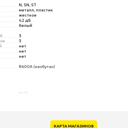
N, SN, ST
металл, пластик
жесткое
42 дБ
белый
ий
3
ов
3
й
нет
нет
нет
R600A (изобутан)
есть
е
нет
КАРТА МАГАЗИНОВ