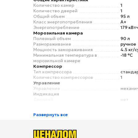
Количество камер
1
Количество дверей
1
Общий объем
95 л
Класс энергопотребления
A+
Энергопотребление
179 кВт
Морозильная камера
Полезный объем
90 л
Размораживание
ручное
Мощность замораживания
4.5 кг/с
Минимальная температура в
-18 °C
морозильной камере
Компрессор
Тип компрессора
станда
Количество компрессоров
1
Управление
Управление
механи
Индикация
Дисплей
нет
Индикация температуры
есть
Индикация открытой двери
есть
Развернуть все
Режимы
Суперзаморозка
нет
Особенности
Внутреннее освещение
нет