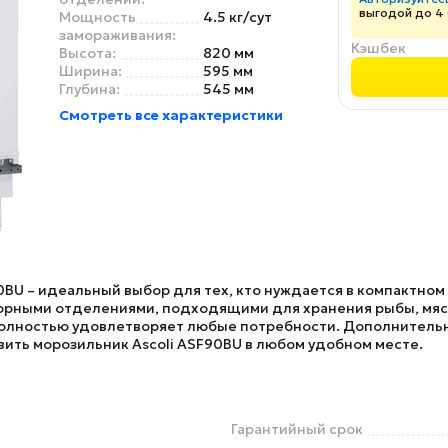
выгодой до 4
Мощность
4.5 кг/сут
замораживания:
Кэшбек
Высота:
820 мм
Ширина:
595 мм
Глубина:
545 мм
Смотреть все характеристики
90BU
– идеальный выбор для тех, кто нуждается в компактном
орными отделениями, подходящими для хранения рыбы, мяса,
н полностью удовлетворяет любые потребности. Дополнител
овить морозильник
Ascoli ASF90BU
в любом удобном месте.
Гарантийный срок