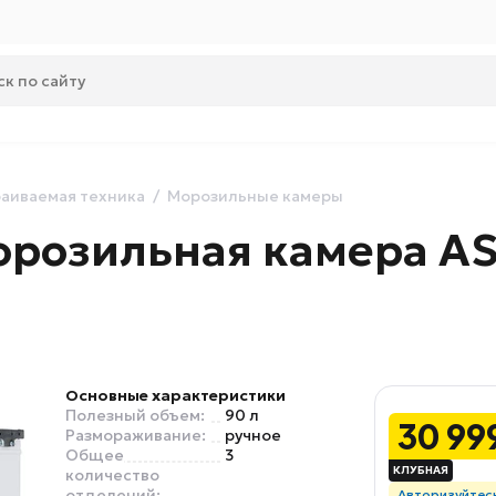
аиваемая техника
Морозильные камеры
орозильная камера A
Основные характеристики
Полезный объем:
90 л
30 99
Размораживание:
ручное
Общее
3
количество
отделений:
Авторизуйтес