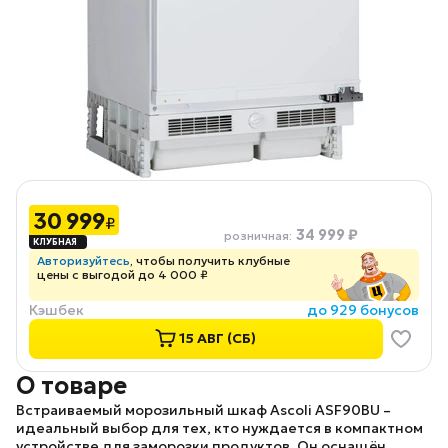
30 999
₽
34 999 ₽
розничная
:
Авторизуйтесь
, чтобы получить клубные
цены с выгодой до 4 000 ₽
Кэшбек
до 929 бонусов
15 АВГ (СБ)
О товаре
Встраиваемый морозильный шкаф
Ascoli ASF90BU
–
идеальный выбор для тех, кто нуждается в компактном
устройстве для заморозки продуктов. Он оснащён