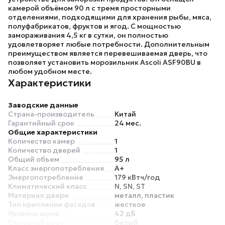
камерой объёмом 90 л с тремя просторными
отделениями, подходящими для хранения рыбы, мяса,
полуфабрикатов, фруктов и ягод. С мощностью
замораживания 4,5 кг в сутки, он полностью
удовлетворяет любые потребности. Дополнительным
преимуществом является перевешиваемая дверь, что
позволяет установить морозильник
Ascoli ASF90BU
в
любом удобном месте.
Характеристики
Заводские данные
Страна-производитель
Китай
Гарантийный срок
24 мес.
Общие характеристики
Количество камер
1
Количество дверей
1
Общий объем
95 л
Класс энергопотребления
A+
Энергопотребление
179 кВтч/год
Климатический класс
N, SN, ST
Материал двери
металл, пластик
Тип крепления фасадов
жесткое
Уровень шума
42 дБ
Основной цвет
белый