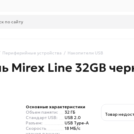
Периферийные устройства
Накопители USB
ь Mirex Line 32GB че
Основные характеристики
Объем памяти:
32 ГБ
Товар недос
Стандарт USB:
USB 2.0
Разъем:
USB Type-A
Скорость
18 МБ/с
чтения данных: