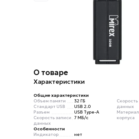
О товаре
Характеристики
Общие характеристики
Объем памяти
32 ГБ
Скорость
Стандарт USB
USB 2.0
данных
Разъем
USB Type-A
Материал
Скорость записи
7 МБ/с
корпуса
данных
Особенности
Индикатор
нет