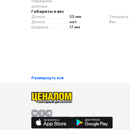
передачи
данных
Габариты и вес
Длина
55 мм
Толщина
Длина
нет
Вес
Ширина
17 мм
Развернуть все