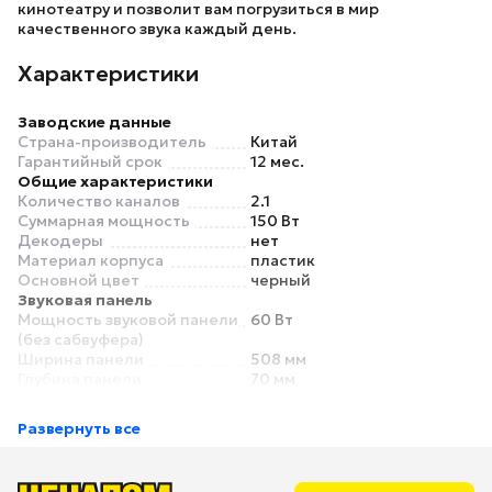
кинотеатру и позволит вам погрузиться в мир
качественного звука каждый день.
Характеристики
Заводские данные
Страна-производитель
Китай
Гарантийный срок
12 мес.
Общие характеристики
Количество каналов
2.1
Суммарная мощность
150 Вт
Декодеры
нет
Материал корпуса
пластик
Основной цвет
черный
Звуковая панель
Мощность звуковой панели
60 Вт
(без сабвуфера)
Ширина панели
508 мм
Глубина панели
70 мм
Высота панели
80 мм
Сабвуфер
Развернуть все
Сабвуфер
встроенный
Мощность сабвуфера
90 Вт
Беспроводное
есть