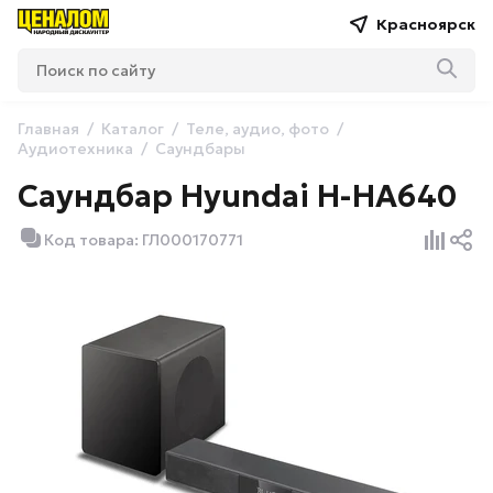
Красноярск
Главная
Каталог
Теле, аудио, фото
Аудиотехника
Саундбары
Саундбар Hyundai H-HA640
Код товара: ГЛ000170771