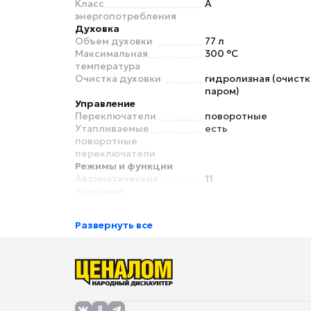
Класс
A
энергопотребления
Духовка
Объем духовки
77 л
Максимальная
300 °C
температура
Очистка духовки
гидролизная (очистк
паром)
Управление
Переключатели
поворотные
Утапливаемые
есть
поворотные
переключатели
Режимы и функции
Автоматических
11
программ
Быстрый нагрев
есть
Функция СВЧ
нет
Развернуть все
Гриль
есть
Особенности
Телескопические
нет
направляющие
Безопасность
Газ-контроль
нет
Комплектация