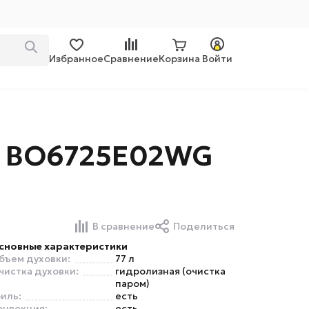
Избранное
Сравнение
Корзина
Войти
e BO6725E02WG
В сравнение
Поделиться
сновные характеристики
бъем духовки:
77 л
чистка духовки:
гидролизная (очистка
паром)
риль:
есть
онвекция:
есть