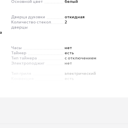
Основной цвет
белый
Дверца духовки
откидная
Количество стекол
2
дверцы
а
Часы
нет
Таймер
есть
Тип таймера
с отключением
Электроподжиг
нет
Тип гриля
электрический
Конвекция
есть
Вертел
нет
Термощуп
нет
Размораживание
есть