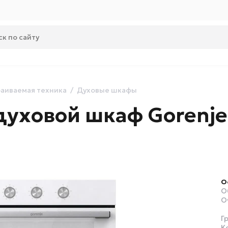
аиваемая техника
Духовые шкафы
духовой шкаф Gorenj
О
О
О
Г
К