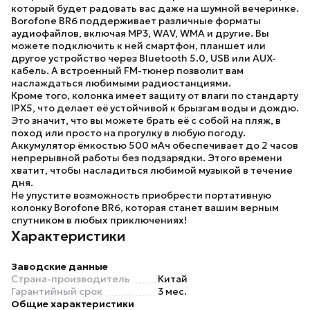
который будет радовать вас даже на шумной вечеринке.
Borofone BR6
поддерживает различные форматы
аудиофайлов, включая MP3, WAV, WMA и другие. Вы
можете подключить к ней смартфон, планшет или
другое устройство через Bluetooth 5.0, USB или AUX-
кабель. А встроенный FM-тюнер позволит вам
наслаждаться любимыми радиостанциями.
Кроме того, колонка имеет защиту от влаги по стандарту
IPX5, что делает её устойчивой к брызгам воды и дождю.
Это значит, что вы можете брать её с собой на пляж, в
поход или просто на прогулку в любую погоду.
Аккумулятор ёмкостью 500 мАч обеспечивает до 2 часов
непрерывной работы без подзарядки. Этого времени
хватит, чтобы насладиться любимой музыкой в течение
дня.
Не упустите возможность приобрести портативную
колонку
Borofone BR6
, которая станет вашим верным
спутником в любых приключениях!
Характеристики
Заводские данные
Страна-производитель
Китай
Гарантийный срок
3 мес.
Общие характеристики