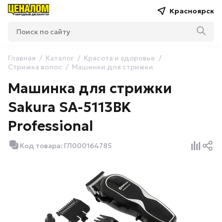
Красноярск
Главная
Каталог
Красота и здоровье
Стрижка волос
Машинки для стрижки
Машинка для стрижки
Sakura SA-5113BK
Professiоnal
Код товара: ГЛ000164785