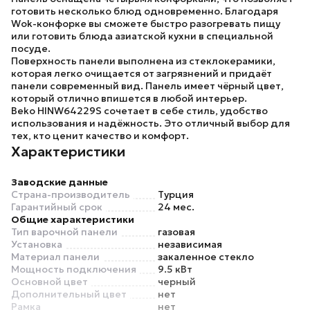
готовить несколько блюд одновременно. Благодаря
Wok-конфорке вы сможете быстро разогревать пищу
или готовить блюда азиатской кухни в специальной
посуде.
Поверхность панели выполнена из стеклокерамики,
которая легко очищается от загрязнений и придаёт
панели современный вид. Панель имеет чёрный цвет,
который отлично впишется в любой интерьер.
Beko HINW64229S
сочетает в себе стиль, удобство
использования и надёжность. Это отличный выбор для
тех, кто ценит качество и комфорт.
Характеристики
Заводские данные
Страна-производитель
Турция
Гарантийный срок
24 мес.
Общие характеристики
Тип варочной панели
газовая
Установка
независимая
Материал панели
закаленное стекло
Мощность подключения
9.5 кВт
Основной цвет
черный
Дополнительный цвет
нет
Рамка
нет