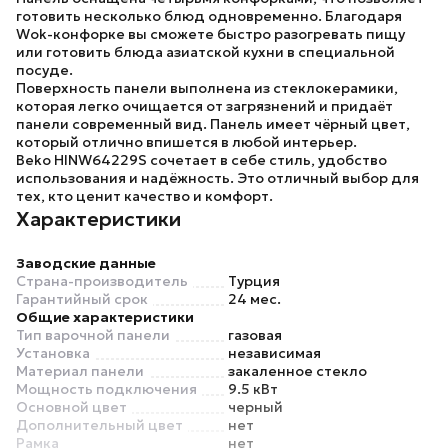
готовить несколько блюд одновременно. Благодаря
Wok-конфорке вы сможете быстро разогревать пищу
или готовить блюда азиатской кухни в специальной
посуде.
Поверхность панели выполнена из стеклокерамики,
которая легко очищается от загрязнений и придаёт
панели современный вид. Панель имеет чёрный цвет,
который отлично впишется в любой интерьер.
Beko HINW64229S
сочетает в себе стиль, удобство
использования и надёжность. Это отличный выбор для
тех, кто ценит качество и комфорт.
Характеристики
Заводские данные
Страна-производитель
Турция
Гарантийный срок
24 мес.
Общие характеристики
Тип варочной панели
газовая
Установка
независимая
Материал панели
закаленное стекло
Мощность подключения
9.5 кВт
Основной цвет
черный
Дополнительный цвет
нет
Рамка
нет