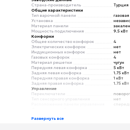
Страна-производитель
Турция
Общие характеристики
Тип варочной панели
газовая
Установка
незави
Материал панели
закален
Мощность подключения
9.5 кВт
Конфорки
Общее количество конфорок
4
Электрических конфорок
нет
Индукционных конфорок
нет
Газовых конфорок
4
Материал решетки
чугун
Передняя левая конфорка
5 кВт
Задняя левая конфорка
1.75 кВт
Передняя правая конфорка
1 кВт
Задняя правая конфорка
1.75 кВт
Управление
Переключатели
поворо
Тип сенсорного управления
нет
Расположение панели управления
сперед
Функции и особенности
Пауза в готовке
нет
Развернуть все
Функция Booster
нет
Безопасность