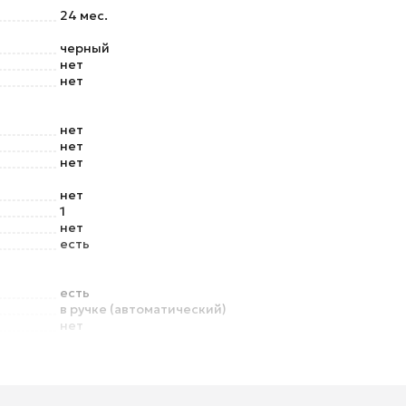
24 мес.
черный
нет
нет
нет
нет
нет
нет
1
нет
есть
есть
в ручке (автоматический)
нет
ды
нет
нет