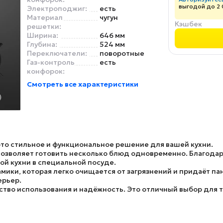
выгодой до 2
Электроподжиг:
есть
Материал
чугун
Кэшбек
решетки:
Ширина:
646 мм
Глубина:
524 мм
Переключатели:
поворотные
Газ-контроль
есть
конфорок:
Смотреть все характеристики
то стильное и функциональное решение для вашей кухни.
позволяет готовить несколько блюд одновременно. Благода
ой кухни в специальной посуде.
мики, которая легко очищается от загрязнений и придаёт п
ерьер.
бство использования и надёжность. Это отличный выбор для т