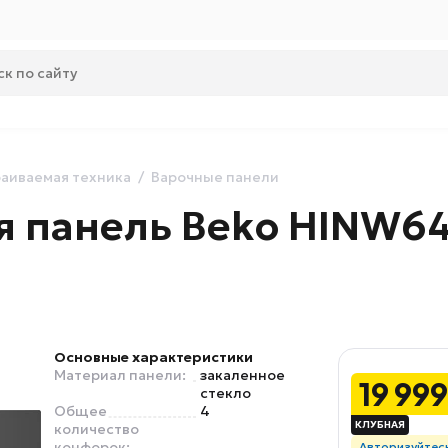
аиваемая техника
Варочные панели
ая панель Beko HINW6
Основные характеристики
Материал панели:
закаленное
19 999
стекло
Общее
4
количество
конфорок:
Авторизуйтес