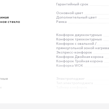
Гарантийный срок
Основной цвет
симая
Дополнительный цвет
ное стекло
Рамка
Конфорок двухконтурных
Конфорок трехконтурных
Конфорок с овальной /
прямоугольной зоной нагрева
Экспресс-конфорок
Конфорок Двойная корона
Конфорок Тройная корона
Конфорка WOK
тные
Электроподжиг
Тип электроподжига
и
Таймер конфорок
Распознавание наличия посу
Автоматика закипания