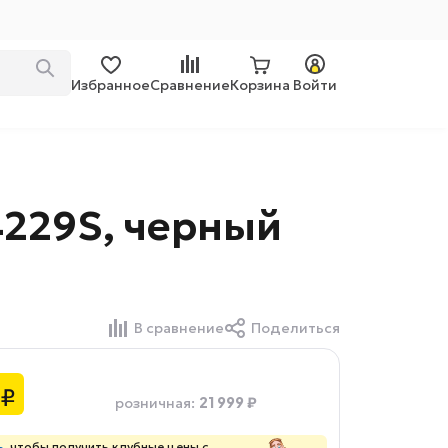
Избранное
Сравнение
Корзина
Войти
4229S, черный
В сравнение
Поделиться
₽
21 999 ₽
розничная
:
ь
, чтобы получить клубные цены с