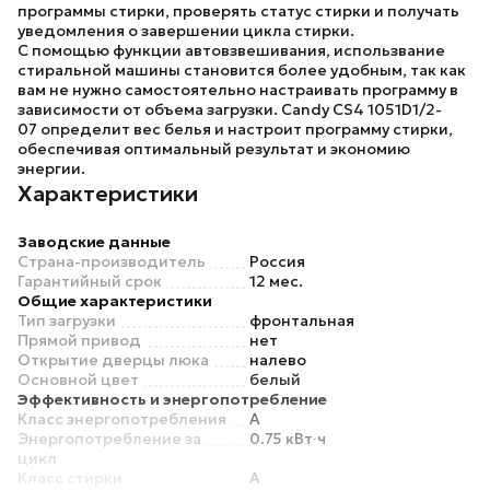
программы стирки, проверять статус стирки и получать
уведомления о завершении цикла стирки.
С помощью функции автовзвешивания, использвание
стиральной машины
становится более удобным, так как
вам не нужно самостоятельно настраивать программу в
зависимости от объема загрузки. Candy CS4 1051D1/2-
07 определит вес белья и настроит программу стирки,
обеспечивая оптимальный результат и экономию
энергии.
Характеристики
Заводские данные
Страна-производитель
Россия
Гарантийный срок
12 мес.
Общие характеристики
Тип загрузки
фронтальная
Прямой привод
нет
Открытие дверцы люка
налево
Основной цвет
белый
Эффективность и энергопотребление
Класс энергопотребления
A
Энергопотребление за
0.75 кВт∙ч
цикл
Класс стирки
A