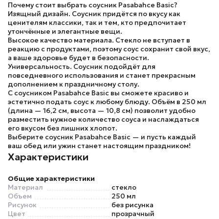
Почему стоит выбрать соусник Pasabahce Basic?
Изящный дизайн.
Соусник придётся по вкусу как
ценителям классики, так и тем, кто предпочитает
утончённые и элегантные вещи.
Высокое качество материала.
Стекло не вступает в
реакцию с продуктами, поэтому соус сохранит свой вкус,
а ваше здоровье будет в безопасности.
Универсальность.
Соусник подойдёт для
повседневного использования и станет прекрасным
дополнением к праздничному столу.
С соусником Pasabahce Basic вы сможете красиво и
эстетично подать соус к любому блюду. Объём в 250 мл
(длина — 16,2 см, высота — 10,8 см) позволит удобно
разместить нужное количество соуса и наслаждаться
его вкусом без лишних хлопот.
Выберите соусник Pasabahce Basic — и пусть каждый
ваш обед или ужин станет настоящим праздником!
Характеристики
Общие характеристики
Материал
стекло
Объем
250 мл
Рисунок
без рисунка
Цвет
прозрачный