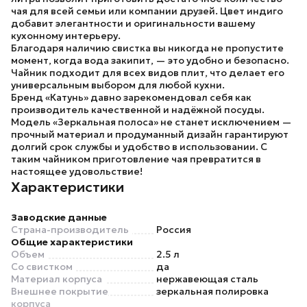
чая для всей семьи или компании друзей. Цвет индиго
добавит элегантности и оригинальности вашему
кухонному интерьеру.
Благодаря наличию свистка вы никогда не пропустите
момент, когда вода закипит, — это удобно и безопасно.
Чайник
подходит для всех видов плит, что делает его
универсальным выбором для любой кухни.
Бренд
«Катунь»
давно зарекомендовал себя как
производитель качественной и надёжной посуды.
Модель «Зеркальная полоса»
не станет исключением —
прочный материал и продуманный дизайн гарантируют
долгий срок службы и удобство в использовании. С
таким чайником приготовление чая превратится в
настоящее удовольствие!
Характеристики
Заводские данные
Страна-производитель
Россия
Общие характеристики
Объем
2.5 л
Со свистком
да
Материал корпуса
нержавеющая сталь
Внешнее покрытие
зеркальная полировка
корпуса