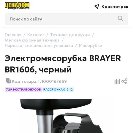
Красноярск
Главная
Каталог
Техника для кухни
Мелкая кухонная техника
Нарезка, смешивание, упаковка
Мясорубки
Электромясорубка BRAYER
BR1606, черный
Код товара: ГЛ000167669
729 ЭКСТРАБОНУСОВ
РАССРОЧКА 0-0-12