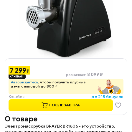
7 299
₽
8 099 ₽
розничная
:
Авторизуйтесь
, чтобы получить клубные
цены с выгодой до 800 ₽
Кэшбек
до 218 бонусов
ПОСЛЕЗАВТРА
О товаре
Электромясорубка
BRAYER BR1606
- это устройство,
которое поможет вам легко и быстро измельчить мясо,