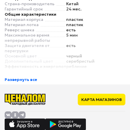
Страна-производитель
Китай
Гарантийный срок
24 мес.
Общие характеристики
Материал корпуса
пластик
Материал лотка
пластик
Реверс шнека
есть
Максимальное время
5 мин
непрерывной работы
Защита двигателя от
есть
перегрузки
Основной цвет
черный
Дополнительный цвет
серебристый
Эффективность и энергопотребление
Номинальная мощность
300 Вт
Максимальная мощность
1800 Вт
Развернуть все
Производительность
2 кг/мин
Насадки
Количество
2
перфорированных дисков
КАРТА МАГАЗИНОВ
для фарша
Диаметры отверстий
3 мм, 5 мм
дисков для фарша
Количество насадок
5
Насадка для шинковки
нет
Насадка для
есть