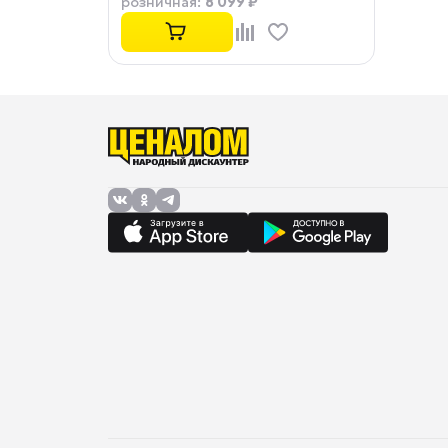
8 099 ₽
розничная
: