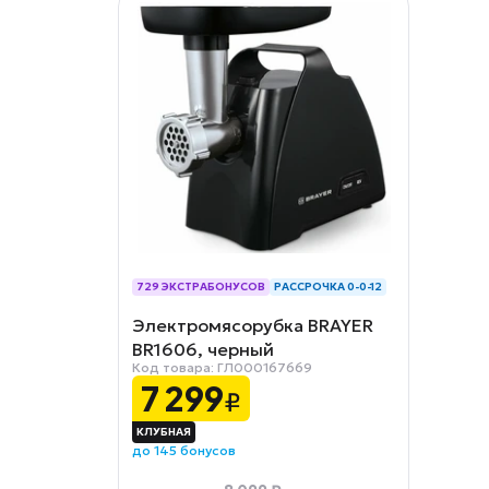
729 ЭКСТРАБОНУСОВ
РАССРОЧКА 0-0-12
Электромясорубка BRAYER
BR1606, черный
Код товара: ГЛ000167669
7 299
₽
до 145 бонусов