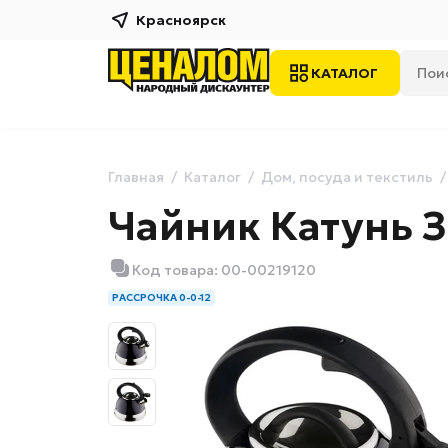
Красноярск
КАТАЛОГ
Главная
Каталог
Дом, посуда и текстиль
Чайник Катунь З
Код товара: 00-00219120
РАССРОЧКА 0-0-12