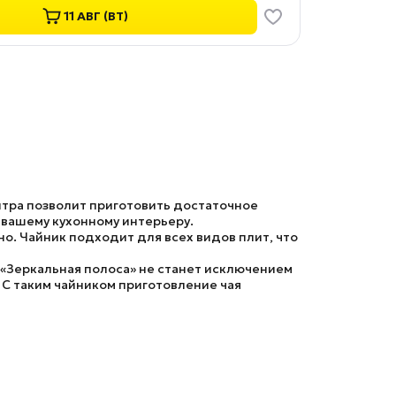
11 АВГ (ВТ)
итра позволит приготовить достаточное
 вашему кухонному интерьеру.
но.
Чайник
подходит для всех видов плит, что
«Зеркальная полоса»
не станет исключением
 С таким чайником приготовление чая