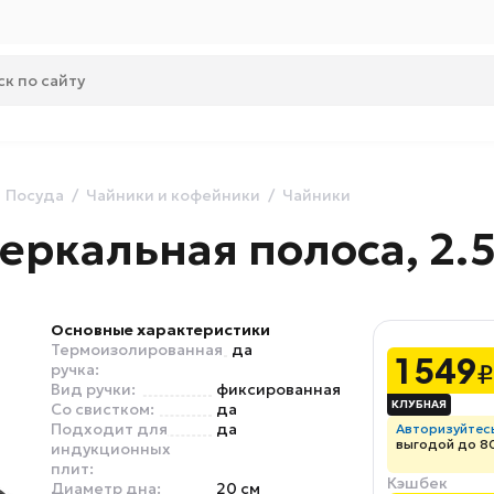
Посуда
Чайники и кофейники
Чайники
еркальная полоса, 2.5
Основные характеристики
Термоизолированная
да
1 549
₽
ручка:
Вид ручки:
фиксированная
Со свистком:
да
Подходит для
да
Авторизуйтес
выгодой до 8
индукционных
плит:
Кэшбек
Диаметр дна:
20 см