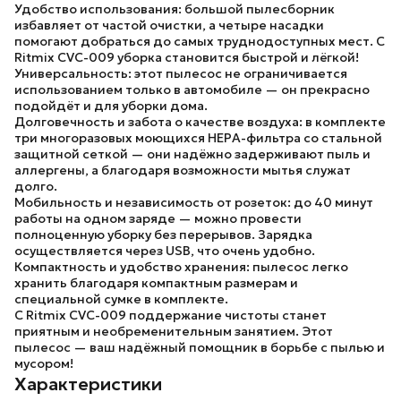
Удобство использования:
большой пылесборник
избавляет от частой очистки, а четыре насадки
помогают добраться до самых труднодоступных мест. С
Ritmix CVC-009 уборка становится быстрой и лёгкой!
Универсальность:
этот пылесос не ограничивается
использованием только в автомобиле — он прекрасно
подойдёт и для уборки дома.
Долговечность и забота о качестве воздуха:
в комплекте
три многоразовых моющихся HEPA-фильтра со стальной
защитной сеткой — они надёжно задерживают пыль и
аллергены, а благодаря возможности мытья служат
долго.
Мобильность и независимость от розеток:
до 40 минут
работы на одном заряде — можно провести
полноценную уборку без перерывов. Зарядка
осуществляется через USB, что очень удобно.
Компактность и удобство хранения:
пылесос легко
хранить благодаря компактным размерам и
специальной сумке в комплекте.
С Ritmix CVC-009 поддержание чистоты станет
приятным и необременительным занятием. Этот
пылесос — ваш надёжный помощник в борьбе с пылью и
мусором!
Характеристики