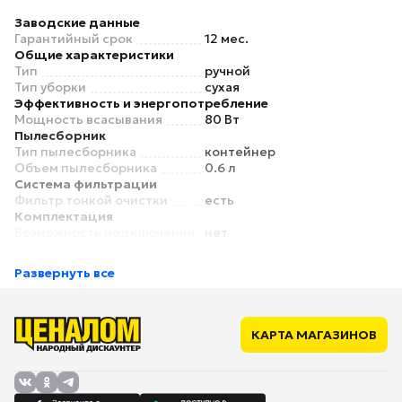
Заводские данные
Гарантийный срок
12 мес.
Общие характеристики
Тип
ручной
Тип уборки
сухая
Эффективность и энергопотребление
Мощность всасывания
80 Вт
Пылесборник
Тип пылесборника
контейнер
Объем пылесборника
0.6 л
Система фильтрации
Фильтр тонкой очистки
есть
Комплектация
Возможность подключения
нет
электрощетки
Универсальная насадка
нет
Развернуть все
Насадка щелевая
есть
Дополнительная информация
Уровень шума
50 дБ
Питание
КАРТА МАГАЗИНОВ
Время работы от
40 мин
аккумулятора
Работа от прикуривателя
нет
Габариты и вес