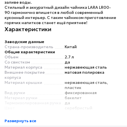
заливе воды.
Стильный и аккуратный дизайн
чайника LARA LR00-
90
гармонично впишется в любой современный
кухонный интерьер. С таким чайником приготовление
горячих напитков станет ещё приятнее!
Характеристики
Заводские данные
Страна-производитель
Китай
Общие характеристики
Объем
2.7 л
Со свистком
да
Материал корпуса
нержавеющая сталь
Внешнее покрытие
матовая полировка
корпуса
Материал крышки
нержавеющая сталь,
пластик
Вид ручки
фиксированная
Материал ручки
бакелит
Термоизолированная ручка
да
Цвет
серебристый
Особенности
Можно мыть в
нет
Развернуть все
посудомоечной машине