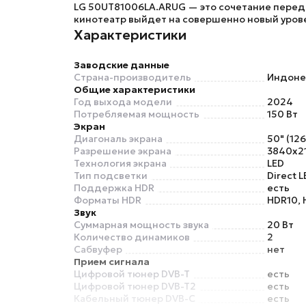
LG 50UT81006LA.ARUG
— это сочетание перед
кинотеатр выйдет на совершенно новый уров
Характеристики
Заводские данные
Страна-производитель
Индоне
Общие характеристики
Год выхода модели
2024
Потребляемая мощность
150 Вт
Экран
Диагональ экрана
50" (126
Разрешение экрана
3840x21
Технология экрана
LED
Тип подсветки
Direct L
Поддержка HDR
есть
Форматы HDR
HDR10, 
Звук
Суммарная мощность звука
20 Вт
Количество динамиков
2
Сабвуфер
нет
Прием сигнала
Цифровой тюнер DVB-T
есть
Цифровой тюнер DVB-T2
есть
Кабельный тюнер DVB-C
есть