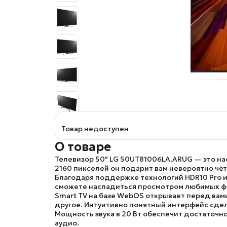
Товар недоступен
О товаре
Телевизор 50" LG 50UT81006LA.ARUG
— это на
2160
пикселей он подарит вам невероятно чё
Благодаря поддержке технологий
HDR10 Pro
сможете насладиться просмотром любимых фи
Smart TV
на базе
WebOS
открывает перед вами
другое. Интуитивно понятный интерфейс сде
Мощность звука в
20 Вт
обеспечит достаточно
аудио.