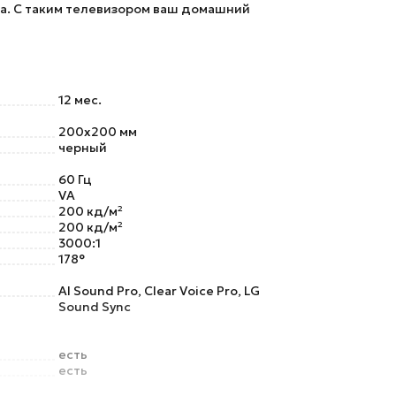
а. С таким телевизором ваш домашний
12 мес.
200x200 мм
черный
60 Гц
VA
200 кд/м²
200 кд/м²
3000:1
178°
AI Sound Pro, Clear Voice Pro, LG
Sound Sync
есть
есть