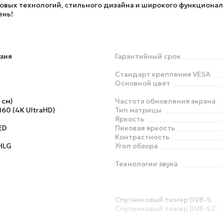
овых технологий, стильного дизайна и широкого функционал
ень!
зия
Гарантийный срок
Стандарт крепления VESA
Основной цвет
 см)
Частота обновления экрана
60 (4K UltraHD)
Тип матрицы
Яркость
ED
Пиковая яркость
Контрастность
HLG
Угол обзора
Технологии звука
Спутниковый тюнер DVB-S
Спутниковый тюнер DVB-S2