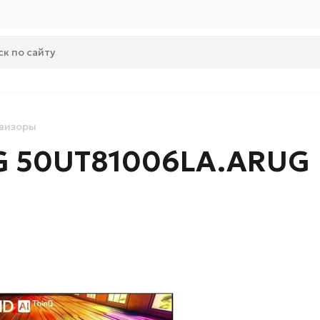
визоры
LG 50UT81006LA.ARUG