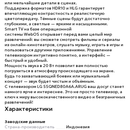
или мельчайшие детали в сценах.
Поддержка форматов
HDR10
и
HLG
гарантирует
впечатляющую контрастность и реалистичную
цветопередачу. Тёмные сцены будут достаточно
глубокими, а светлые — яркими и насыщенными.
Smart TV
на базе операционной
системы
WebOS
открывает перед вами целый мир
развлечений: вы сможете смотреть фильмы и сериалы
из онлайн-кинотеатров, слушать музыку, играть в игры и
пользоваться другими приложениями. Управление
телевизором интуитивно понятно, а интерфейс —
быстрый и удобный.
Мощность звука в
20 Вт
позволит вам полностью
погрузиться в атмосферу происходящего на экране.
Будь то захватывающий боевик или музыкальный
концерт — звук будет чистым и объёмным.
С
телевизором LG 55QNED80A6A.ARUG
ваш досуг станет
намного ярче и интереснее. Это не просто телевизор, а
ключ к миру высококачественного видео и безграничных
развлечений!
Характеристики
Заводские данные
Страна-производитель
Индонезия