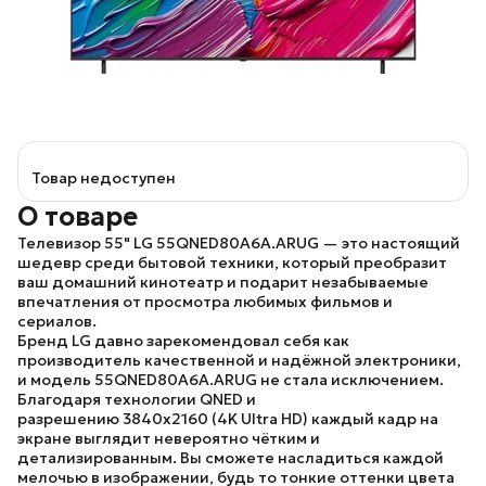
Товар недоступен
О товаре
Телевизор 55" LG 55QNED80A6A.ARUG
— это настоящий
шедевр среди бытовой техники, который преобразит
ваш домашний кинотеатр и подарит незабываемые
впечатления от просмотра любимых фильмов и
сериалов.
Бренд LG
давно зарекомендовал себя как
производитель качественной и надёжной электроники,
и
модель 55QNED80A6A.ARUG
не стала исключением.
Благодаря технологии
QNED
и
разрешению
3840x2160
(4K Ultra HD) каждый кадр на
экране выглядит невероятно чётким и
детализированным. Вы сможете насладиться каждой
мелочью в изображении, будь то тонкие оттенки цвета