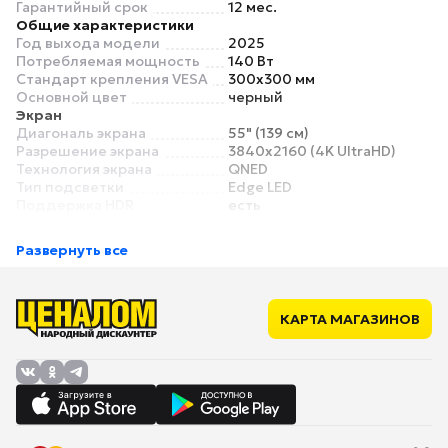
Гарантийный срок
12 мес.
Общие характеристики
Год выхода модели
2025
Потребляемая мощность
140 Вт
Стандарт крепления VESA
300x300 мм
Основной цвет
черный
Экран
Диагональ экрана
55" (139 см)
Разрешение экрана
3840x2160 (4K UltraHD)
Технология экрана
QNED
Тип подсветки
Edge LED
Поддержка HDR
есть
Форматы HDR
HDR10, HLG
Частота обновления
60 Гц
Развернуть все
экрана
Угол обзора
178°
Звук
Суммарная мощность звука
20 Вт
КАРТА МАГАЗИНОВ
Количество динамиков
2
Сабвуфер
нет
Технологии звука
AI Sound Pro, Clear Voice
Pro, LG Sound Sync
Прием сигнала
Цифровой тюнер DVB-T
есть
Цифровой тюнер DVB-T2
есть