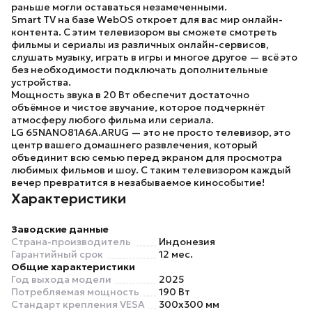
раньше могли оставаться незамеченными.
Smart TV
на базе
WebOS
откроет для вас мир онлайн-
контента. С этим телевизором вы сможете смотреть
фильмы и сериалы из различных онлайн-сервисов,
слушать музыку, играть в игры и многое другое — всё это
без необходимости подключать дополнительные
устройства.
Мощность звука в
20 Вт
обеспечит достаточно
объёмное и чистое звучание, которое подчеркнёт
атмосферу любого фильма или сериала.
LG 65NANO81A6A.ARUG
— это не просто телевизор, это
центр вашего домашнего развлечения, который
объединит всю семью перед экраном для просмотра
любимых фильмов и шоу. С таким телевизором каждый
вечер превратится в незабываемое кинособытие!
Характеристики
Заводские данные
Страна-производитель
Индонезия
Гарантийный срок
12 мес.
Общие характеристики
Год выхода модели
2025
Потребляемая мощность
190 Вт
Стандарт крепления VESA
300x300 мм