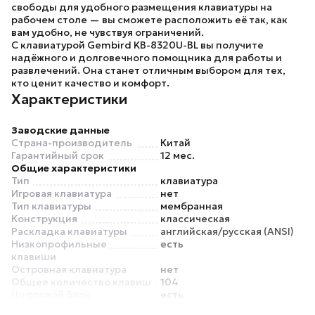
свободы для удобного размещения клавиатуры на
рабочем столе — вы сможете расположить её так, как
вам удобно, не чувствуя ограничений.
С
клавиатурой Gembird KB-8320U-BL
вы получите
надёжного и долговечного помощника для работы и
развлечений. Она станет отличным выбором для тех,
кто ценит качество и комфорт.
Характеристики
Заводские данные
Страна-производитель
Китай
Гарантийный срок
12 мес.
Общие характеристики
Тип
клавиатура
Игровая клавиатура
нет
Тип клавиатуры
мембранная
Конструкция
классическая
Раскладка клавиатуры
английская/русская (ANSI)
Низкопрофильные
есть
клавиши
Островная клавиатура
нет
Общее количество клавиш
104
Цифровой блок
есть
Материал корпуса
пластик