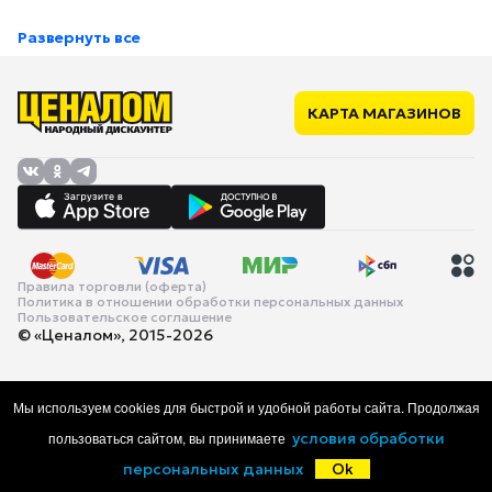
Развернуть все
КАРТА МАГАЗИНОВ
Правила торговли (оферта)
Политика в отношении обработки персональных данных
Пользовательское соглашение
© «Ценалом», 2015-2026
Мы используем cookies для быстрой и удобной работы сайта. Продолжая
пользоваться сайтом, вы принимаете
условия обработки
персональных данных
Ok
Главная
Каталог
Корзина
Избранное
Войти