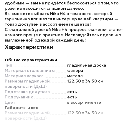
удобным — вам не придётся беспокоиться о том, что
розетка находится слишком далеко.
Вы сможете выбрать
Nika H4
в том цвете, который
гармонично впишется в интерьер вашей квартиры —
товар доступен
в ассортименте цветов
!
С
гладильной доской Nika H4
процесс глаженья станет
намного проще и приятнее. Наслаждайтесь идеально
выглаженной одеждой каждый день!
Характеристики
Общие характеристики
Тип
гладильная доска
Материал столешницы
фанера
Материал каркаса
металл
Размеры гладильной
122.50 x 34.50 см
поверхности (ДхШ)
Подставка для утюга
есть
Подрукавник
есть
Цвет
в ассортименте
Габариты и вес
Размеры гладильной
122.50 x 34.50 см
поверхности (ДхШ)