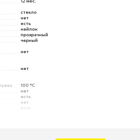
12 мес.
стекло
нет
есть
нейлон
прозрачный
черный
нет
нет
грева
100 °C
нет
есть
нет
есть
нет
дставки
есть