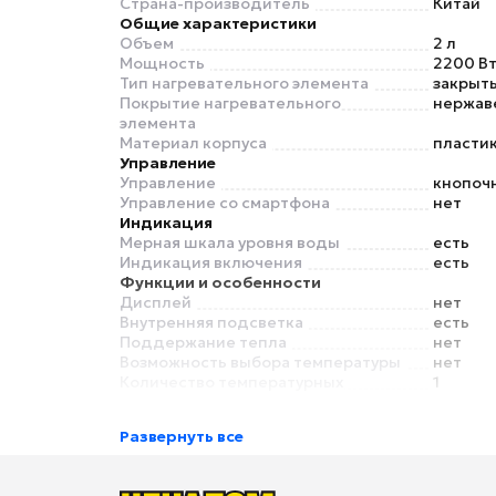
Страна-производитель
Китай
Общие характеристики
Объем
2 л
Мощность
2200 В
Тип нагревательного элемента
закрыт
Покрытие нагревательного
нержав
элемента
Материал корпуса
пластик
Управление
Управление
кнопоч
Управление со смартфона
нет
Индикация
Мерная шкала уровня воды
есть
Индикация включения
есть
Функции и особенности
Дисплей
нет
Внутренняя подсветка
есть
Поддержание тепла
нет
Возможность выбора температуры
нет
Количество температурных
1
режимов
Умный дом
Развернуть все
Экосистема Умного дома
нет
Безопасность
Блокировка включения без воды
есть