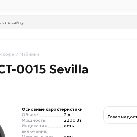
и кофе
Чайники
T-0015 Sevilla
Основные характеристики
Объем:
2 л
Товар недос
Мощность:
2200 Вт
Индикация
есть
включения:
Мерная шкала
есть