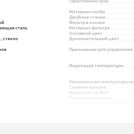
Гарантийный срок
Материал колбы
т
Двойные стенки
ый
Фильтр в носике
еющая сталь
Материал фильтра
Основной цвет
, стекло
Дополнительный цвет
ное
Приложение для управления
Индикация температуры
Минимальная температура на
Съемная крышка
Вращение на 360°
Рисунок на корпусе
Отсек для сетевого шнура
Протокол связи
Отключение при снятии с по