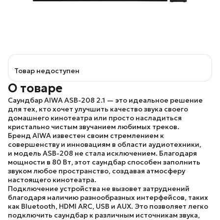
Товар недоступен
О товаре
Саундбар AIWA ASB-208 2.1
— это идеальное решение
для тех, кто хочет улучшить качество звука своего
домашнего кинотеатра или просто насладиться
кристально чистым звучанием любимых треков.
Бренд AIWA
известен своим стремлением к
совершенству и инновациям в области аудиотехники,
и
модель ASB-208
не стала исключением. Благодаря
мощности в 80 Вт, этот саундбар способен заполнить
звуком любое пространство, создавая атмосферу
настоящего кинотеатра.
Подключение устройства не вызовет затруднений
благодаря наличию разнообразных интерфейсов, таких
как
Bluetooth, HDMI ARC, USB и AUX
. Это позволяет легко
подключить саундбар к различным источникам звука,