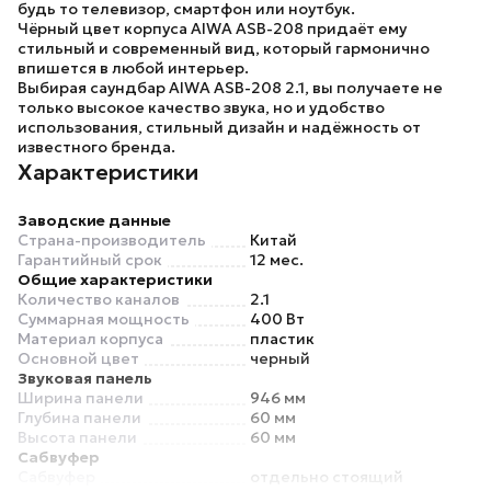
будь то телевизор, смартфон или ноутбук.
Чёрный цвет корпуса
AIWA ASB-208
придаёт ему
стильный и современный вид, который гармонично
впишется в любой интерьер.
Выбирая
саундбар AIWA ASB-208 2.1
, вы получаете не
только высокое качество звука, но и удобство
использования, стильный дизайн и надёжность от
известного бренда.
Характеристики
Заводские данные
Страна-производитель
Китай
Гарантийный срок
12 мес.
Общие характеристики
Количество каналов
2.1
Суммарная мощность
400 Вт
Материал корпуса
пластик
Основной цвет
черный
Звуковая панель
Ширина панели
946 мм
Глубина панели
60 мм
Высота панели
60 мм
Сабвуфер
Сабвуфер
отдельно стоящий