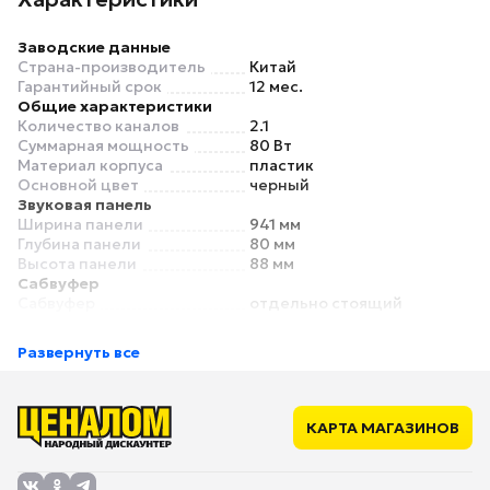
Заводские данные
Страна-производитель
Китай
Гарантийный срок
12 мес.
Общие характеристики
Количество каналов
2.1
Суммарная мощность
80 Вт
Материал корпуса
пластик
Основной цвет
черный
Звуковая панель
Ширина панели
941 мм
Глубина панели
80 мм
Высота панели
88 мм
Сабвуфер
Сабвуфер
отдельно стоящий
Ширина сабвуфера
310 мм
Глубина сабвуфера
195 мм
Развернуть все
Высота сабвуфера
375 мм
Подключение
Поддержка Bluetooth
есть
Вход HDMI
1
КАРТА МАГАЗИНОВ
S/PDIF оптический (Toslink)
есть