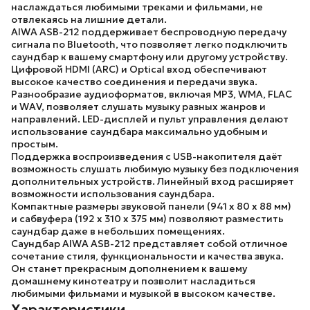
наслаждаться любимыми треками и фильмами, не
отвлекаясь на лишние детали.
AIWA ASB-212
поддерживает беспроводную передачу
сигнала по Bluetooth, что позволяет легко подключить
саундбар к вашему смартфону или другому устройству.
Цифровой HDMI (ARC) и Optical вход обеспечивают
высокое качество соединения и передачи звука.
Разнообразие аудиоформатов, включая MP3, WMA, FLAC
и WAV, позволяет слушать музыку разных жанров и
направлений. LED-дисплей и пульт управления делают
использование саундбара максимально удобным и
простым.
Поддержка воспроизведения с USB-накопителя даёт
возможность слушать любимую музыку без подключения
дополнительных устройств. Линейный вход расширяет
возможности использования саундбара.
Компактные размеры звуковой панели (941 x 80 x 88 мм)
и сабвуфера (192 x 310 x 375 мм) позволяют разместить
саундбар даже в небольших помещениях.
Саундбар AIWA ASB-212
представляет собой отличное
сочетание стиля, функциональности и качества звука.
Он станет прекрасным дополнением к вашему
домашнему кинотеатру и позволит насладиться
любимыми фильмами и музыкой в высоком качестве.
Характеристики