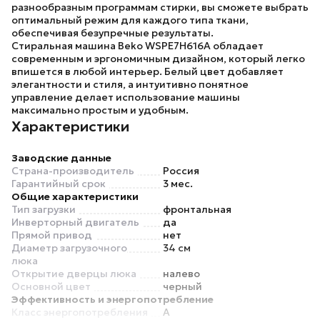
разнообразным программам стирки, вы сможете выбрать
оптимальный режим для каждого типа ткани,
обеспечивая безупречные результаты.
Стиральная машина
Beko WSPE7H616A
обладает
современным и эргономичным дизайном, который легко
впишется в любой интерьер. Белый цвет добавляет
элегантности и стиля, а интуитивно понятное
управление делает использование машины
максимально простым и удобным.
Характеристики
Заводские данные
Страна-производитель
Россия
Гарантийный срок
3 мес.
Общие характеристики
Тип загрузки
фронтальная
Инверторный двигатель
да
Прямой привод
нет
Диаметр загрузочного
34 см
люка
Открытие дверцы люка
налево
Основной цвет
черный
Эффективность и энергопотребление
Класс энергопотребления
A